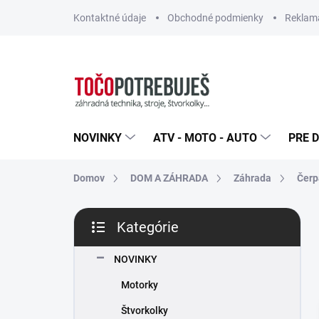
Prejsť
Kontaktné údaje
Obchodné podmienky
Reklamá
na
obsah
NOVINKY
ATV - MOTO - AUTO
PRE D
Domov
DOM A ZÁHRADA
Záhrada
Čerp
B
Kategórie
o
Preskočiť
č
kategórie
n
NOVINKY
ý
Motorky
p
a
Štvorkolky