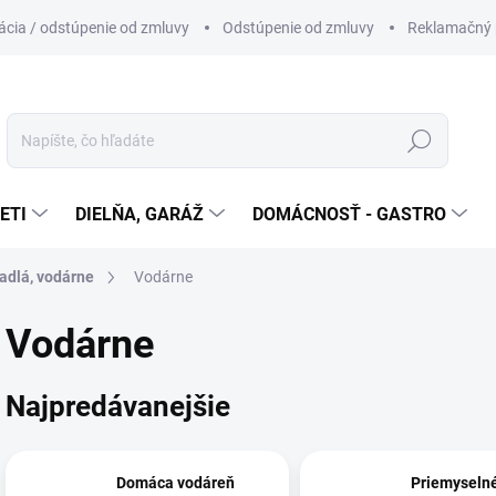
cia / odstúpenie od zmluvy
Odstúpenie od zmluvy
Reklamačný 
Hľadať
ETI
DIELŇA, GARÁŽ
DOMÁCNOSŤ - GASTRO
adlá, vodárne
Vodárne
Vodárne
Najpredávanejšie
Domáca vodáreň
Priemyselné