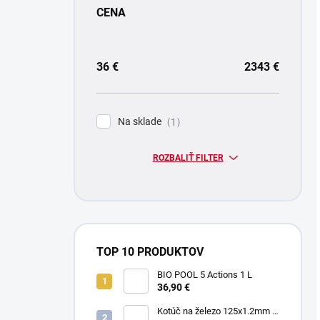
CENA
36
€
2343
€
Na sklade
1
ROZBALIŤ FILTER
TOP 10 PRODUKTOV
BIO POOL 5 Actions 1 L
36,90 €
Kotúč na železo 125x1.2mm -