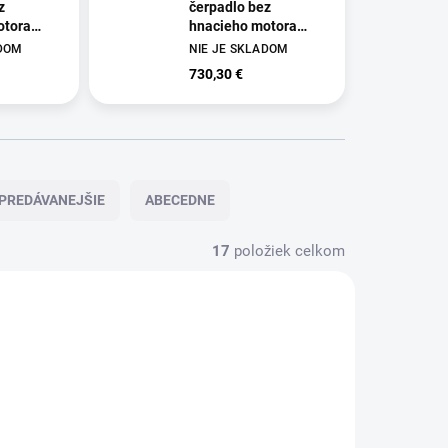
z
čerpadlo bez
otora
hnacieho motora
100-400,
WPI-IS100-80-125,
ADOM
NIE JE SKLADOM
UM261
ROTEK - PUM269
730,30 €
PREDÁVANEJŠIE
ABECEDNE
17
položiek celkom