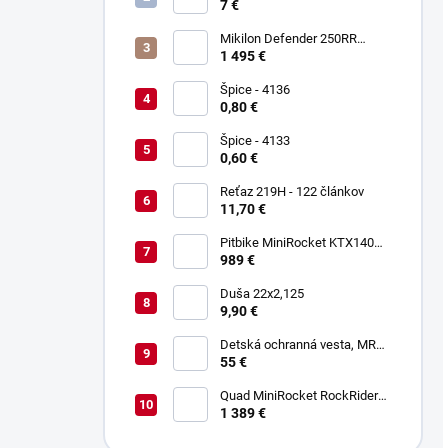
Keltin K00021
7 €
Mikilon Defender 250RR
Zelená
1 495 €
Špice - 4136
0,80 €
Špice - 4133
0,60 €
Reťaz 219H - 122 článkov
11,70 €
Pitbike MiniRocket KTX140
17/14"
989 €
Duša 22x2,125
9,90 €
Detská ochranná vesta, MRM
PROTECTIVE GEAR
55 €
Quad MiniRocket RockRider
1800W Deluxe Carbon
1 389 €