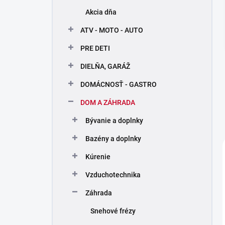
n
Akcia dňa
e
l
ATV - MOTO - AUTO
PRE DETI
DIELŇA, GARÁŽ
DOMÁCNOSŤ - GASTRO
DOM A ZÁHRADA
Bývanie a doplnky
Bazény a doplnky
Kúrenie
Vzduchotechnika
Záhrada
Snehové frézy