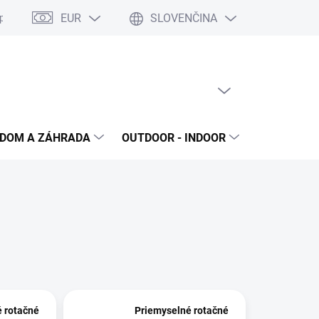
EUR
SLOVENČINA
poriadok
Reklamačný protokol
Ochrana osobných údajov
S
PRÁZDNY KOŠÍK
NÁKUPNÝ
KOŠÍK
DOM A ZÁHRADA
OUTDOOR - INDOOR
STAVEBNIN
 rotačné
Priemyselné rotačné