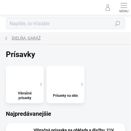
Prejsť
na
obsah
Hľadať
DIELŇA, GARÁŽ
Prísavky
Vibračné
Prísavky na sklo
prísavky
Najpredávanejšie
Vibračná prísavka na obklady a dlažbu, 21V