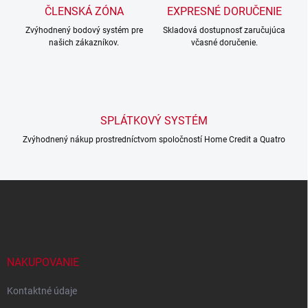
a
r
ČLENSKÁ ZÓNA
EXPRESNÉ DORUČENIE
n
v
i
Zvýhodnený bodový systém pre
Skladová dostupnosť zaručujúca
k
našich zákazníkov.
včasné doručenie.
e
y
v
ý
p
i
s
SPLÁTKOVÝ SYSTÉM
u
Zvýhodnený nákup prostredníctvom spoločností Home Credit a Quatro
Z
á
p
ä
t
i
NAKUPOVANIE
e
Kontaktné údaje