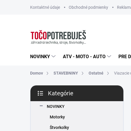
Prejsť
Kontaktné údaje
Obchodné podmienky
Reklamá
na
obsah
NOVINKY
ATV - MOTO - AUTO
PRE D
Domov
STAVEBNINY
Ostatné
Viazacie 
B
Kategórie
o
Preskočiť
č
kategórie
n
NOVINKY
ý
Motorky
p
a
Štvorkolky