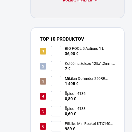
ROZBALIŤ FILTER
TOP 10 PRODUKTOV
BIO POOL 5 Actions 1 L
36,90 €
Kotúč na železo 125x1.2mm -
Keltin K00021
7 €
Mikilon Defender 250RR
Zelená
1 495 €
Špice - 4136
0,80 €
Špice - 4133
0,60 €
Pitbike MiniRocket KTX140
17/14"
989 €