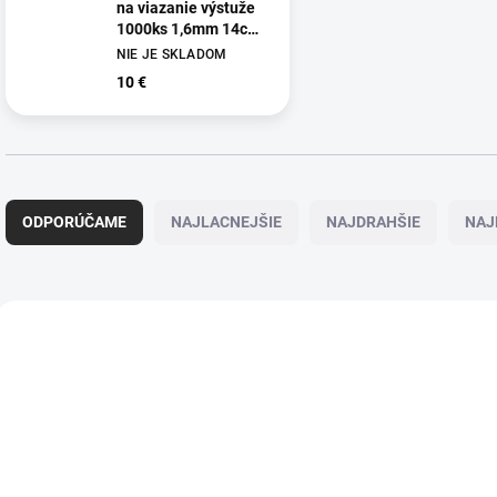
na viazanie výstuže
1000ks 1,6mm 14cm
- GEKO G33200
NIE JE SKLADOM
10 €
R
a
ODPORÚČAME
NAJLACNEJŠIE
NAJDRAHŠIE
NAJ
d
e
n
i
V
e
ý
p
p
r
i
o
s
d
p
u
r
k
o