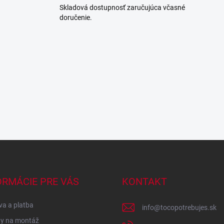
Skladová dostupnosť zaručujúca včasné
doručenie.
ORMÁCIE PRE VÁS
KONTAKT
a a platba
info
@
tocopotrebujes.sk
y na montáž