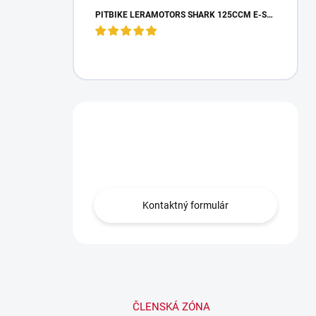
PITBIKE LERAMOTORS SHARK 125CCM E-START 4T 17/14 ZELENÁ
Máte otázku?
Obráťte sa na nás.
Kontaktný formulár
ČLENSKÁ ZÓNA