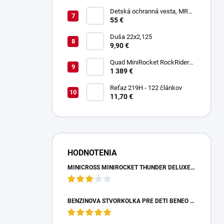
Detská ochranná vesta, MRM
PROTECTIVE GEAR
55 €
Duša 22x2,125
9,90 €
Quad MiniRocket RockRider
1800W Deluxe Carbon
1 389 €
Reťaz 219H - 122 článkov
11,70 €
HODNOTENIA
MINICROSS MINIROCKET THUNDER DELUXE 49CCM - MODRÝ
BENZÍNOVÁ ŠTVORKOLKA PRE DETI BENEO MOTORS ADVENTURE MODRÁ - 50CM3