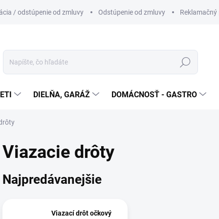
cia / odstúpenie od zmluvy
Odstúpenie od zmluvy
Reklamačný 
Hľadať
ETI
DIELŇA, GARÁŽ
DOMÁCNOSŤ - GASTRO
drôty
Viazacie drôty
Najpredávanejšie
Viazací drôt očkový