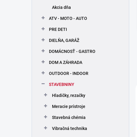
n
Akcia dňa
e
l
ATV - MOTO - AUTO
PRE DETI
DIELŇA, GARÁŽ
DOMÁCNOSŤ - GASTRO
DOM A ZÁHRADA
OUTDOOR - INDOOR
STAVEBNINY
Hladičky, rezačky
Meracie prístroje
Stavebná chémia
Vibračná technika