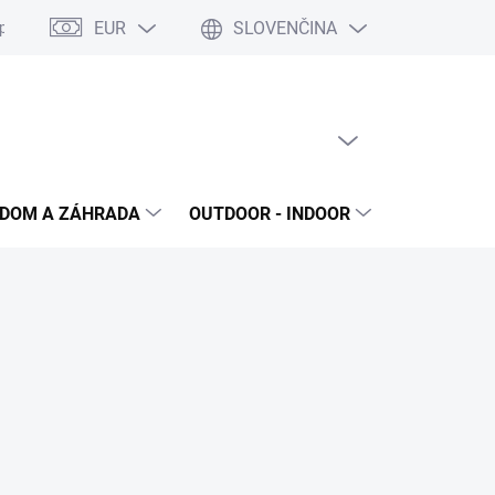
EUR
SLOVENČINA
poriadok
Reklamačný protokol
Ochrana osobných údajov
S
PRÁZDNY KOŠÍK
NÁKUPNÝ
KOŠÍK
DOM A ZÁHRADA
OUTDOOR - INDOOR
STAVEBNIN