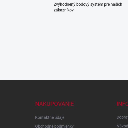
Zvýhodnený bodový systém pre našich
zákazníkov.
Z
á
p
ä
NAKUPOVANIE
INF
t
i
Doprav
Kontaktné údaje
e
Návod
Obchodné podmienky