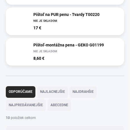
Pištoľ na PUR penu - Tvardy T00220
NIE JE SKLADOM
17 €
Pištoľ-montážna pena - GEKO G01199
NIE JE SKLADOM
8,60 €
R
a
ODPORÚČAME
NAJLACNEJŠIE
NAJDRAHŠIE
d
e
NAJPREDÁVANEJŠIE
ABECEDNE
n
i
10
položiek celkom
e
p