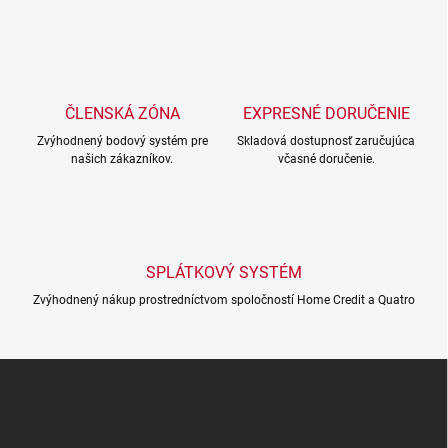
v
l
á
d
a
c
ČLENSKÁ ZÓNA
EXPRESNÉ DORUČENIE
i
Zvýhodnený bodový systém pre
e
Skladová dostupnosť zaručujúca
našich zákazníkov.
včasné doručenie.
p
r
v
k
y
v
SPLÁTKOVÝ SYSTÉM
ý
p
Zvýhodnený nákup prostredníctvom spoločností Home Credit a Quatro
i
s
u
Z
á
p
ä