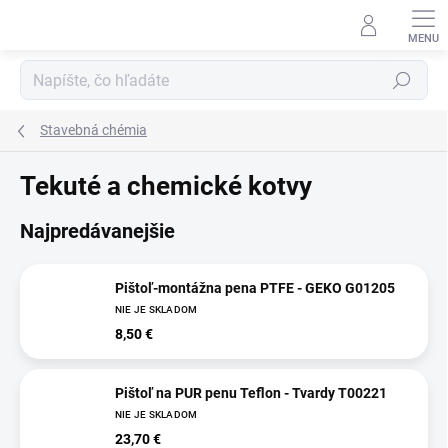
Prejsť
na
obsah
Hľadať
Stavebná chémia
Tekuté a chemické kotvy
Najpredávanejšie
Pištoľ-montážna pena PTFE - GEKO G01205
NIE JE SKLADOM
8,50 €
Pištoľ na PUR penu Teflon - Tvardy T00221
NIE JE SKLADOM
23,70 €