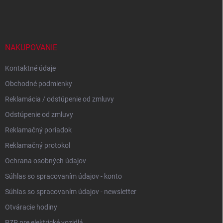
á
p
ä
t
i
NAKUPOVANIE
e
Kontaktné údaje
Obchodné podmienky
Reklamácia / odstúpenie od zmluvy
Odstúpenie od zmluvy
Reklamačný poriadok
Reklamačný protokol
Ochrana osobných údajov
Súhlas so spracovaním údajov - konto
Súhlas so spracovaním údajov - newsletter
Otváracie hodiny
PZP pre elektrické vozidlá