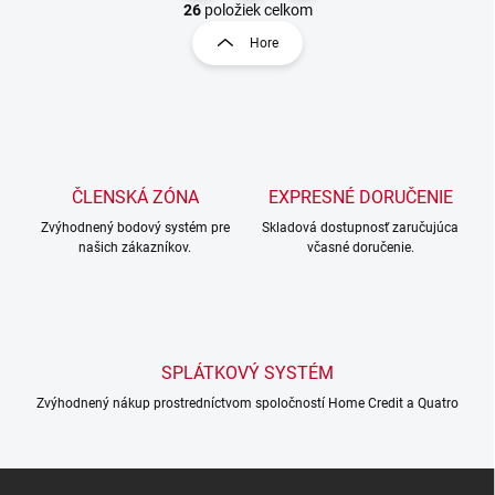
v
t
26
položiek celkom
l
r
Hore
á
á
d
n
a
k
c
o
i
e
v
p
a
r
ČLENSKÁ ZÓNA
EXPRESNÉ DORUČENIE
n
v
i
Zvýhodnený bodový systém pre
Skladová dostupnosť zaručujúca
k
našich zákazníkov.
včasné doručenie.
e
y
v
ý
p
i
s
SPLÁTKOVÝ SYSTÉM
u
Zvýhodnený nákup prostredníctvom spoločností Home Credit a Quatro
Z