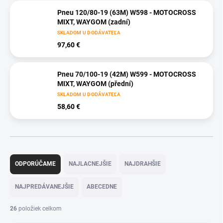
Pneu 120/80-19 (63M) W598 - MOTOCROSS
MIXT, WAYGOM (zadní)
SKLADOM U DODÁVATEĽA
97,60 €
Pneu 70/100-19 (42M) W599 - MOTOCROSS
MIXT, WAYGOM (přední)
SKLADOM U DODÁVATEĽA
58,60 €
R
a
ODPORÚČAME
NAJLACNEJŠIE
NAJDRAHŠIE
d
e
NAJPREDÁVANEJŠIE
ABECEDNE
n
i
26
položiek celkom
e