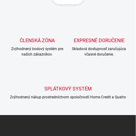
á
d
n
a
k
c
o
i
e
v
p
a
r
ČLENSKÁ ZÓNA
EXPRESNÉ DORUČENIE
n
v
i
Zvýhodnený bodový systém pre
Skladová dostupnosť zaručujúca
k
našich zákazníkov.
včasné doručenie.
e
y
v
ý
p
i
s
SPLÁTKOVÝ SYSTÉM
u
Zvýhodnený nákup prostredníctvom spoločností Home Credit a Quatro
Z
á
p