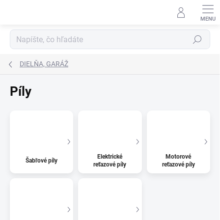
Prejsť
na
obsah
Hľadať
DIELŇA, GARÁŽ
Píly
Elektrické
Motorové
Šabľové píly
reťazové píly
reťazové píly