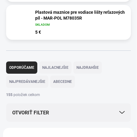
Plastová maznice pre vodiace lišty reťazových
píl - MAR-POL M78035R
SKLADOM
5 €
R
a
ODPORÚČAME
NAJLACNEJŠIE
NAJDRAHŠIE
d
e
NAJPREDÁVANEJŠIE
ABECEDNE
n
i
155
položiek celkom
e
p
OTVORIŤ FILTER
r
o
d
V
u