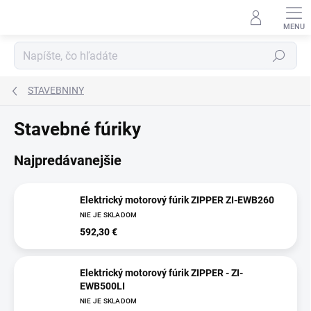
Prejsť
na
obsah
Hľadať
STAVEBNINY
Stavebné fúriky
Najpredávanejšie
Elektrický motorový fúrik ZIPPER ZI-EWB260
NIE JE SKLADOM
592,30 €
Elektrický motorový fúrik ZIPPER - ZI-
EWB500LI
NIE JE SKLADOM