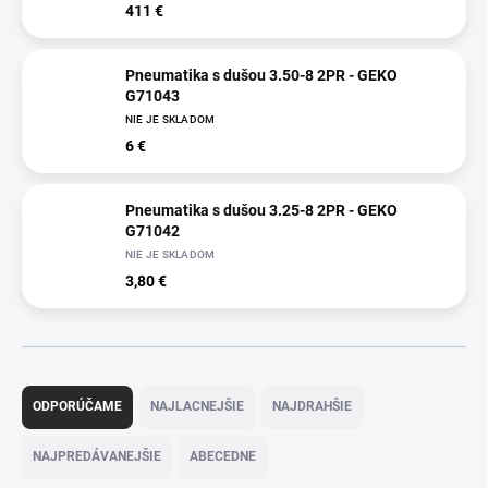
411 €
Pneumatika s dušou 3.50-8 2PR - GEKO
G71043
NIE JE SKLADOM
6 €
Pneumatika s dušou 3.25-8 2PR - GEKO
G71042
NIE JE SKLADOM
3,80 €
R
a
ODPORÚČAME
NAJLACNEJŠIE
NAJDRAHŠIE
d
e
NAJPREDÁVANEJŠIE
ABECEDNE
n