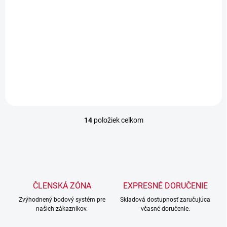
Detail
Detail
Nevšedná elektrokolobežka X-
scooters XT10 s 1000W
motorom a 48V batériou.
Nosnosť až 120kg, možnosť
prepínať...
14
položiek celkom
O
v
l
á
d
a
c
ČLENSKÁ ZÓNA
EXPRESNÉ DORUČENIE
i
Zvýhodnený bodový systém pre
e
Skladová dostupnosť zaručujúca
našich zákazníkov.
včasné doručenie.
p
r