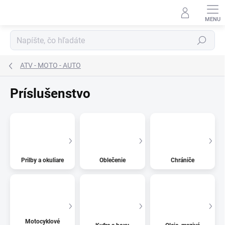
Prejsť
na
obsah
Hľadať
ATV - MOTO - AUTO
Príslušenstvo
Prilby a okuliare
Oblečenie
Chrániče
Motocyklové