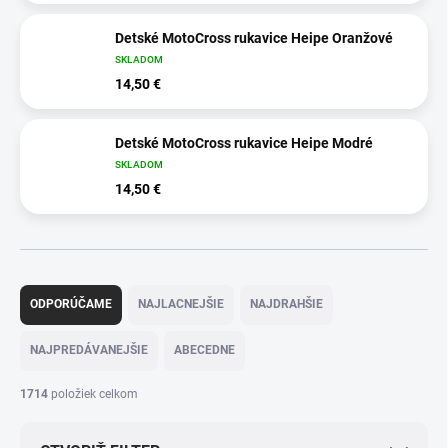
Detské MotoCross rukavice Heipe Oranžové
SKLADOM
14,50 €
Detské MotoCross rukavice Heipe Modré
SKLADOM
14,50 €
R
a
ODPORÚČAME
NAJLACNEJŠIE
NAJDRAHŠIE
d
e
NAJPREDÁVANEJŠIE
ABECEDNE
n
i
1714
položiek celkom
e
p