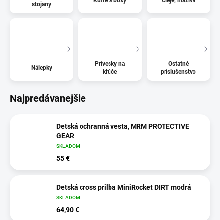
Kufre a boxy
Oleje, mazivá
stojany
Prívesky na
Ostatné
Nálepky
kľúče
príslušenstvo
Najpredávanejšie
Detská ochranná vesta, MRM PROTECTIVE
GEAR
SKLADOM
55 €
Detská cross prilba MiniRocket DIRT modrá
SKLADOM
64,90 €