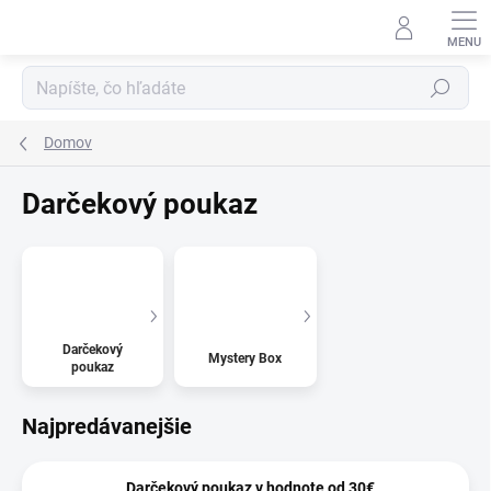
Prejsť
na
obsah
Hľadať
Domov
Darčekový poukaz
Darčekový
Mystery Box
poukaz
Najpredávanejšie
Darčekový poukaz v hodnote od 30€