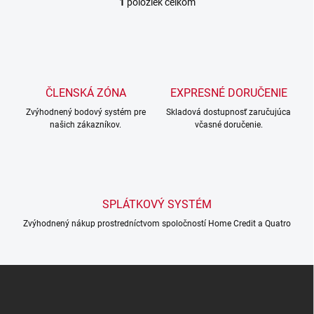
1
položiek celkom
O
v
l
á
d
a
c
ČLENSKÁ ZÓNA
EXPRESNÉ DORUČENIE
i
Zvýhodnený bodový systém pre
e
Skladová dostupnosť zaručujúca
našich zákazníkov.
včasné doručenie.
p
r
v
k
y
v
SPLÁTKOVÝ SYSTÉM
ý
p
Zvýhodnený nákup prostredníctvom spoločností Home Credit a Quatro
i
s
u
Z
á
p