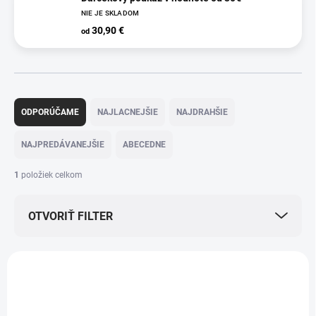
NIE JE SKLADOM
30,90 €
od
R
a
ODPORÚČAME
NAJLACNEJŠIE
NAJDRAHŠIE
d
e
NAJPREDÁVANEJŠIE
ABECEDNE
n
i
1
položiek celkom
e
p
OTVORIŤ FILTER
r
o
d
V
u
ý
k
p
t
i
o