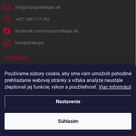
info
@
tocopotrebujes.sk
+421 940 717 792
facebook.com/tocopotrebujes.sk
tocopotrebujes
FACEBOOK
Používame súbory cookie, aby sme vám umožnili pohodlné
prehliadanie webovej stránky a vďaka analýze neustále
zlepšovali jej funkcie, výkon a použiteľnosť.
Viac informácií
Nastavenie
Copyright 2026
TOČOPOTREBUJEŠ.sk
. Všetky práva vyhradené.
Súhlasím
Vytvoril Shoptet