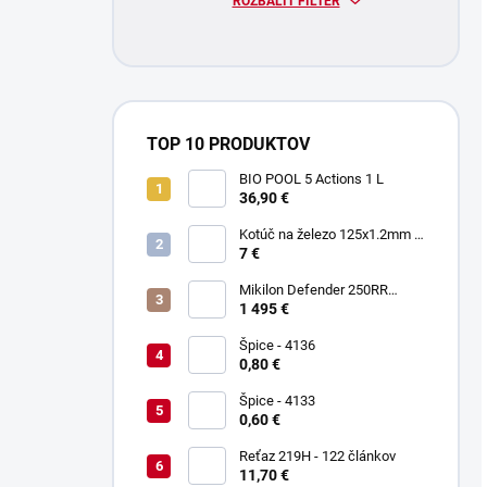
ROZBALIŤ FILTER
TOP 10 PRODUKTOV
BIO POOL 5 Actions 1 L
36,90 €
Kotúč na železo 125x1.2mm -
Keltin K00021
7 €
Mikilon Defender 250RR
Zelená
1 495 €
Špice - 4136
0,80 €
Špice - 4133
0,60 €
Reťaz 219H - 122 článkov
11,70 €