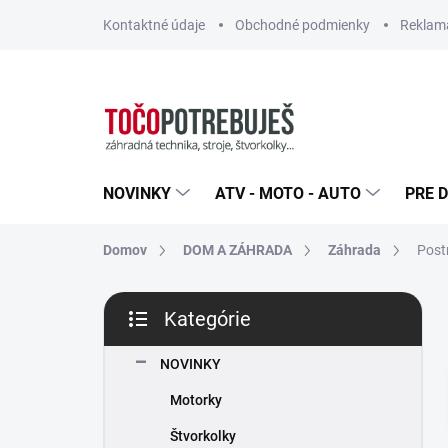
Prejsť
Kontaktné údaje
Obchodné podmienky
Reklamá
na
obsah
NOVINKY
ATV - MOTO - AUTO
PRE D
Domov
DOM A ZÁHRADA
Záhrada
Post
B
Kategórie
o
Preskočiť
č
kategórie
n
NOVINKY
ý
Motorky
p
a
Štvorkolky