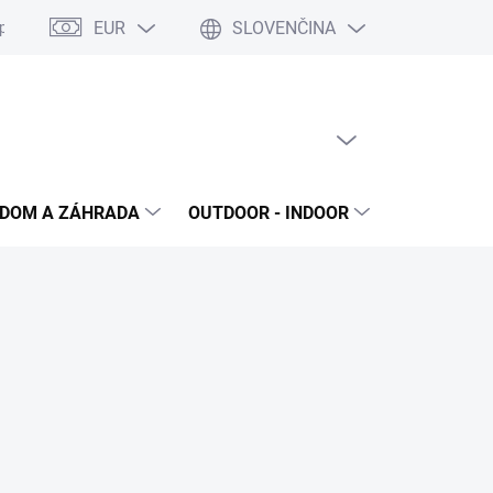
EUR
SLOVENČINA
poriadok
Reklamačný protokol
Ochrana osobných údajov
S
PRÁZDNY KOŠÍK
NÁKUPNÝ
KOŠÍK
DOM A ZÁHRADA
OUTDOOR - INDOOR
STAVEBNIN