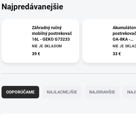
Najpredávanejšie
Záhradný ručný
Akumulátor
mobilný postrekovač
postrekovač
16L - GEKO G73233
OA-8KA -
POWERMAT
NIE JE SKLADOM
NIE JE SKL
39 €
33 €
R
a
ODPORÚČAME
NAJLACNEJŠIE
NAJDRAHŠIE
NAJ
d
e
n
i
V
e
ý
p
p