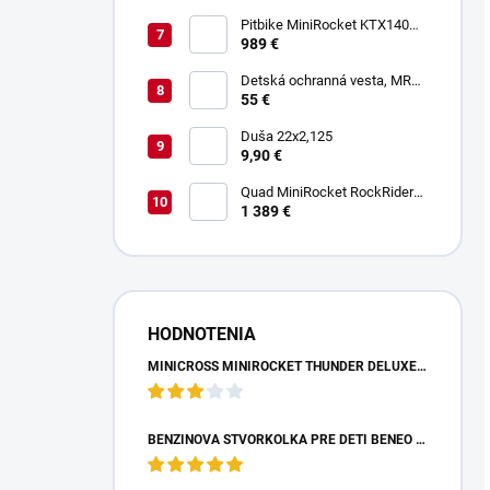
Pitbike MiniRocket KTX140
17/14"
989 €
Detská ochranná vesta, MRM
PROTECTIVE GEAR
55 €
Duša 22x2,125
9,90 €
Quad MiniRocket RockRider
1800W Deluxe Carbon
1 389 €
HODNOTENIA
MINICROSS MINIROCKET THUNDER DELUXE 49CCM - MODRÝ
BENZÍNOVÁ ŠTVORKOLKA PRE DETI BENEO MOTORS ADVENTURE MODRÁ - 50CM3