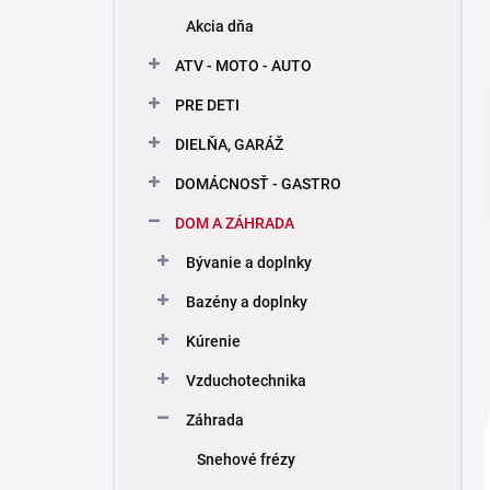
n
Akcia dňa
e
l
ATV - MOTO - AUTO
PRE DETI
DIELŇA, GARÁŽ
DOMÁCNOSŤ - GASTRO
DOM A ZÁHRADA
Bývanie a doplnky
Bazény a doplnky
Kúrenie
Vzduchotechnika
Záhrada
Snehové frézy