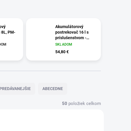
ový
Akumulátorový
 8L, PM-
postrekovač 16 l s
príslušenstvom -
GEKO G73217
ADOM
SKLADOM
54,80 €
PREDÁVANEJŠIE
ABECEDNE
50
položiek celkom