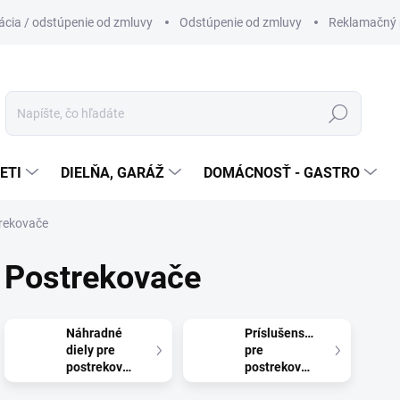
cia / odstúpenie od zmluvy
Odstúpenie od zmluvy
Reklamačný 
Hľadať
ETI
DIELŇA, GARÁŽ
DOMÁCNOSŤ - GASTRO
rekovače
Postrekovače
Náhradné
Príslušenstvo
diely pre
pre
postrekovače
postrekovače