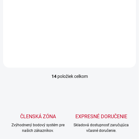
Detail
Detail
Popis: Integrovaný uzáver
postreku s rukoväťou je
charakteristický svojou
pevnou a robustnou
konštrukciou mechaniky....
14
položiek celkom
O
v
l
á
d
a
c
ČLENSKÁ ZÓNA
EXPRESNÉ DORUČENIE
i
Zvýhodnený bodový systém pre
e
Skladová dostupnosť zaručujúca
našich zákazníkov.
včasné doručenie.
p
r