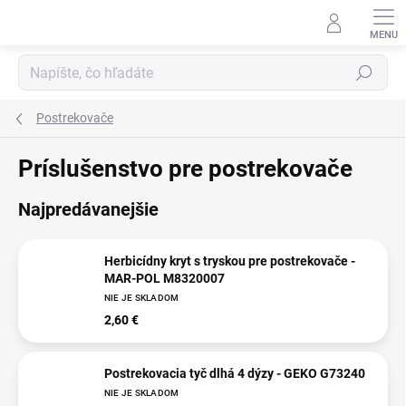
Prejsť
na
obsah
Hľadať
Postrekovače
Príslušenstvo pre postrekovače
Najpredávanejšie
Herbicídny kryt s tryskou pre postrekovače -
MAR-POL M8320007
NIE JE SKLADOM
2,60 €
Postrekovacia tyč dlhá 4 dýzy - GEKO G73240
NIE JE SKLADOM