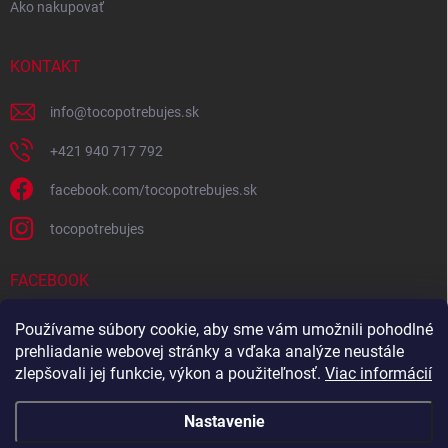
Ako nakupovať
KONTAKT
info
@
tocopotrebujes.sk
+421 940 717 792
facebook.com/tocopotrebujes.sk
tocopotrebujes
FACEBOOK
Používame súbory cookie, aby sme vám umožnili pohodlné
prehliadanie webovej stránky a vďaka analýze neustále
zlepšovali jej funkcie, výkon a použiteľnosť.
Viac informácií
Nastavenie