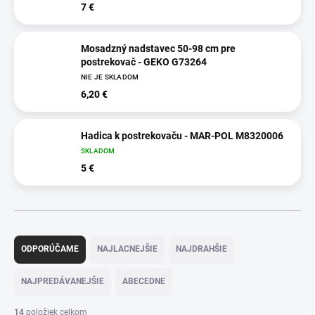
7 €
Mosadzný nadstavec 50-98 cm pre
postrekovač - GEKO G73264
NIE JE SKLADOM
6,20 €
Hadica k postrekovaču - MAR-POL M8320006
SKLADOM
5 €
R
a
ODPORÚČAME
NAJLACNEJŠIE
NAJDRAHŠIE
d
e
NAJPREDÁVANEJŠIE
ABECEDNE
n
i
14
položiek celkom