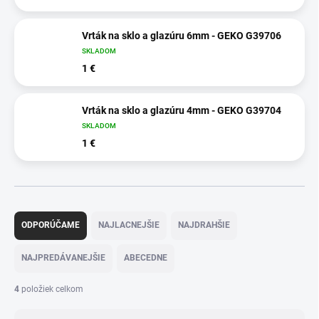
Vrták na sklo a glazúru 6mm - GEKO G39706
SKLADOM
1 €
Vrták na sklo a glazúru 4mm - GEKO G39704
SKLADOM
1 €
R
a
ODPORÚČAME
NAJLACNEJŠIE
NAJDRAHŠIE
d
e
NAJPREDÁVANEJŠIE
ABECEDNE
n
i
4
položiek celkom
e
p