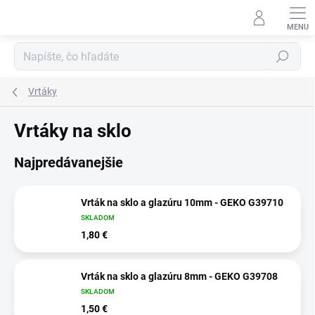
Prejsť
na
obsah
Hľadať
Vrtáky
Vrtáky na sklo
Najpredávanejšie
Vrták na sklo a glazúru 10mm - GEKO G39710
SKLADOM
1,80 €
Vrták na sklo a glazúru 8mm - GEKO G39708
SKLADOM
1,50 €