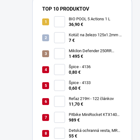
TOP 10 PRODUKTOV
BIO POOL 5 Actions 1 L
36,90 €
Kotúč na železo 125x1.2mm -
Keltin K00021
7 €
Mikilon Defender 250RR
Zelená
1 495 €
Špice - 4136
0,80 €
Špice - 4133
0,60 €
Reťaz 219H - 122 článkov
11,70 €
Pitbike MiniRocket KTX140
17/14"
989 €
Detská ochranná vesta, MRM
PROTECTIVE GEAR
55 €