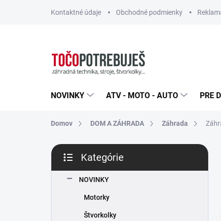
Prejsť
Kontaktné údaje
Obchodné podmienky
Reklamá
na
obsah
NOVINKY
ATV - MOTO - AUTO
PRE D
Domov
DOM A ZÁHRADA
Záhrada
Záhr
B
Kategórie
o
Preskočiť
č
kategórie
n
NOVINKY
ý
Motorky
p
a
Štvorkolky