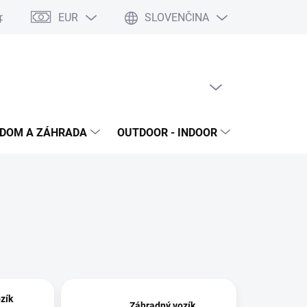
EUR
SLOVENČINA
poriadok
Reklamačný protokol
Ochrana osobných údajov
S
PRÁZDNY KOŠÍK
NÁKUPNÝ
KOŠÍK
DOM A ZÁHRADA
OUTDOOR - INDOOR
STAVEBNIN
zík
Záhradný vozík