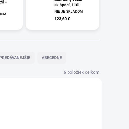
5l -
sklápací, 110l
NIE JE SKLADOM
ADOM
123,60 €
PREDÁVANEJŠIE
ABECEDNE
6
položiek celkom