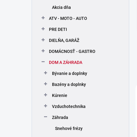
n
Akcia dňa
e
l
ATV - MOTO - AUTO
PRE DETI
DIELŇA, GARÁŽ
DOMÁCNOSŤ - GASTRO
DOM A ZÁHRADA
Bývanie a doplnky
Bazény a doplnky
Kúrenie
Vzduchotechnika
Záhrada
Snehové frézy