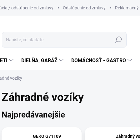
cia / odstúpenie od zmluvy
Odstúpenie od zmluvy
Reklamačný 
Hľadať
ETI
DIELŇA, GARÁŽ
DOMÁCNOSŤ - GASTRO
adné vozíky
Záhradné vozíky
Najpredávanejšie
GEKO G71109
Záhradný vo