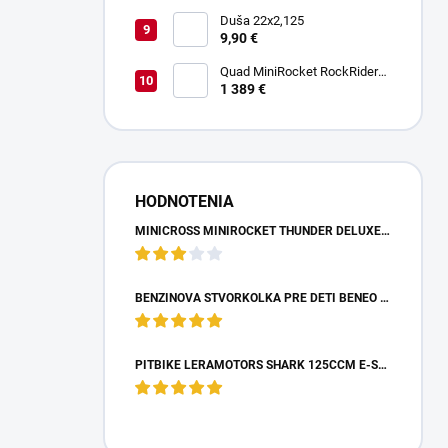
Duša 22x2,125
9,90 €
Quad MiniRocket RockRider
1800W Deluxe Carbon
1 389 €
HODNOTENIA
MINICROSS MINIROCKET THUNDER DELUXE 49CCM - MODRÝ
BENZÍNOVÁ ŠTVORKOLKA PRE DETI BENEO MOTORS ADVENTURE MODRÁ - 50CM3
PITBIKE LERAMOTORS SHARK 125CCM E-START 4T 17/14 ZELENÁ