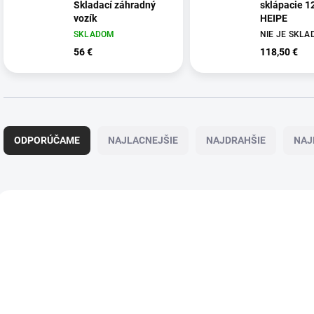
Skladací záhradný
sklápacie 12
vozík
HEIPE
SKLADOM
NIE JE SKL
56 €
118,50 €
R
a
ODPORÚČAME
NAJLACNEJŠIE
NAJDRAHŠIE
NAJ
d
e
n
i
V
e
ý
p
p
r
i
o
s
d
p
u
r
k
o