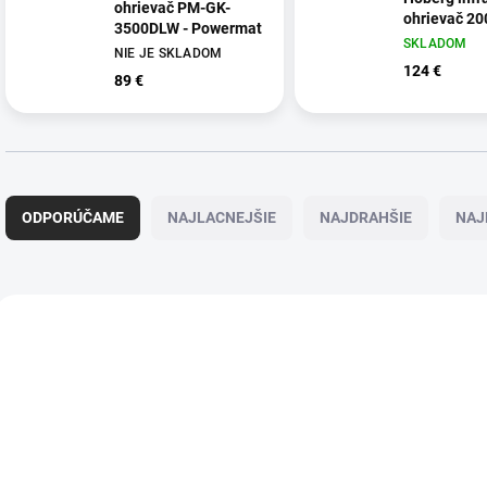
ohrievač PM-GK-
ohrievač 2
3500DLW - Powermat
SKLADOM
NIE JE SKLADOM
124 €
89 €
R
a
ODPORÚČAME
NAJLACNEJŠIE
NAJDRAHŠIE
NAJ
d
e
n
i
V
e
ý
p
p
r
i
o
s
d
p
u
r
k
o