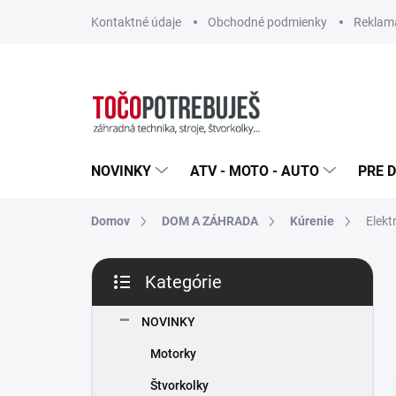
Prejsť
Kontaktné údaje
Obchodné podmienky
Reklamá
na
obsah
NOVINKY
ATV - MOTO - AUTO
PRE D
Domov
DOM A ZÁHRADA
Kúrenie
Elekt
B
Kategórie
o
Preskočiť
č
kategórie
n
NOVINKY
ý
Motorky
p
a
Štvorkolky