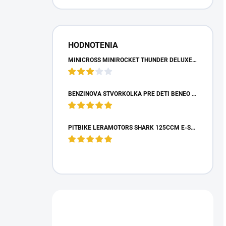
HODNOTENIA
MINICROSS MINIROCKET THUNDER DELUXE 49CCM - MODRÝ
BENZÍNOVÁ ŠTVORKOLKA PRE DETI BENEO MOTORS ADVENTURE MODRÁ - 50CM3
PITBIKE LERAMOTORS SHARK 125CCM E-START 4T 17/14 ZELENÁ
Máte otázku?