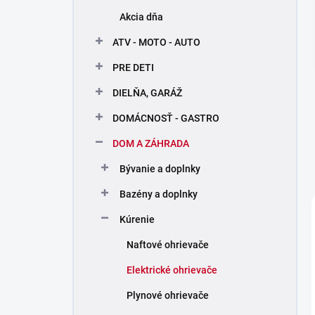
n
Akcia dňa
e
l
ATV - MOTO - AUTO
PRE DETI
DIELŇA, GARÁŽ
DOMÁCNOSŤ - GASTRO
DOM A ZÁHRADA
Bývanie a doplnky
Bazény a doplnky
Kúrenie
Naftové ohrievače
Elektrické ohrievače
Plynové ohrievače