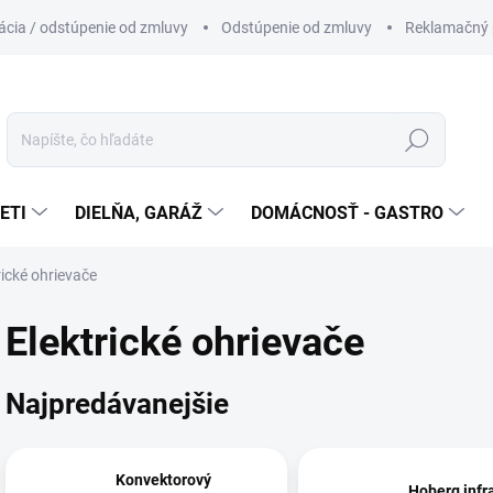
cia / odstúpenie od zmluvy
Odstúpenie od zmluvy
Reklamačný 
Hľadať
ETI
DIELŇA, GARÁŽ
DOMÁCNOSŤ - GASTRO
rické ohrievače
Elektrické ohrievače
Najpredávanejšie
Konvektorový
Hoberg infr