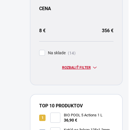
CENA
8
€
356
€
Na sklade
14
ROZBALIŤ FILTER
TOP 10 PRODUKTOV
BIO POOL 5 Actions 1 L
36,90 €
Kotúč na železo 125x1.2mm -