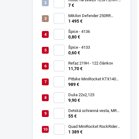
Keltin K00021
7 €
Mikilon Defender 250RR
Zelená
1 495 €
Špice - 4136
0,80 €
Špice - 4133
0,60 €
Reťaz 219H - 122 článkov
11,70 €
Pitbike MiniRocket KTX140
17/14"
989 €
Duša 22x2,125
9,90 €
Detská ochranná vesta, MRM
PROTECTIVE GEAR
55 €
Quad MiniRocket RockRider
1800W Deluxe Carbon
1 389 €