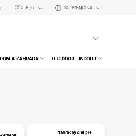
EUR
SLOVENČINA
poriadok
Reklamačný protokol
Ochrana osobných údajov
S
PRÁZDNY KOŠÍK
NÁKUPNÝ
KOŠÍK
DOM A ZÁHRADA
OUTDOOR - INDOOR
STAVEBNIN
Náhradný diel pre
ačervený