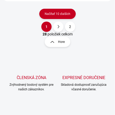
Načítať 10 ďalších
1
2
O
S
v
t
28
položiek celkom
l
r
Hore
á
á
d
n
a
k
c
o
i
e
v
p
a
r
ČLENSKÁ ZÓNA
EXPRESNÉ DORUČENIE
n
v
i
Zvýhodnený bodový systém pre
Skladová dostupnosť zaručujúca
k
našich zákazníkov.
včasné doručenie.
e
y
v
ý
p
i