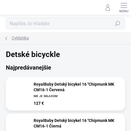
Prejsť
na
obsah
Hľadať
Cyklistika
Detské bicyckle
Najpredávanejšie
RoyalBaby Detský bicykel 16 "Chipmunk MK
CM16-1 Červená
NIE JE SKLADOM
127 €
RoyalBaby Detský bicykel 16 "Chipmunk MK
CM16-1 Čierná