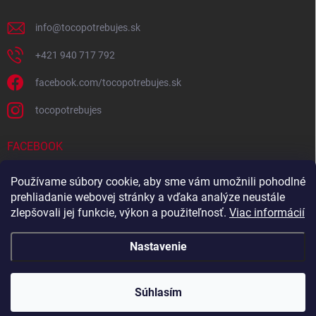
info
@
tocopotrebujes.sk
+421 940 717 792
facebook.com/tocopotrebujes.sk
tocopotrebujes
FACEBOOK
Používame súbory cookie, aby sme vám umožnili pohodlné
prehliadanie webovej stránky a vďaka analýze neustále
zlepšovali jej funkcie, výkon a použiteľnosť.
Viac informácií
Nastavenie
Copyright 2026
TOČOPOTREBUJEŠ.sk
. Všetky práva vyhradené.
Súhlasím
Vytvoril Shoptet