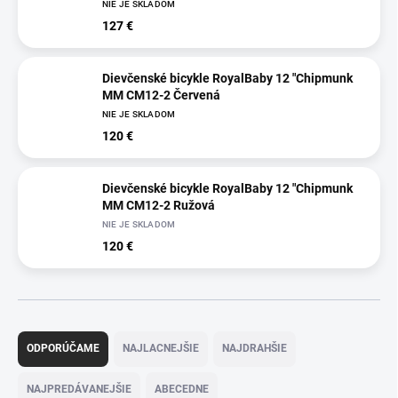
NIE JE SKLADOM
127 €
Dievčenské bicykle RoyalBaby 12 "Chipmunk
MM CM12-2 Červená
NIE JE SKLADOM
120 €
Dievčenské bicykle RoyalBaby 12 "Chipmunk
MM CM12-2 Ružová
NIE JE SKLADOM
120 €
R
a
ODPORÚČAME
NAJLACNEJŠIE
NAJDRAHŠIE
d
e
NAJPREDÁVANEJŠIE
ABECEDNE