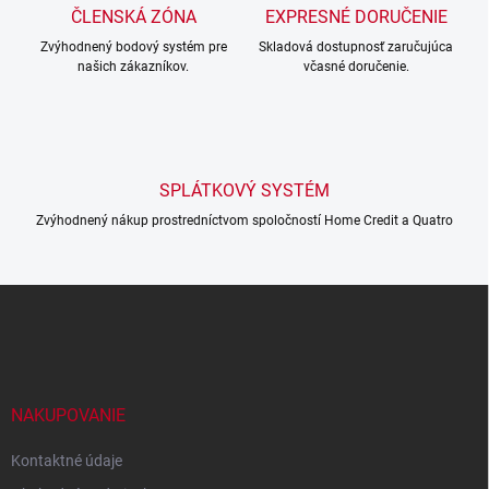
c
ČLENSKÁ ZÓNA
EXPRESNÉ DORUČENIE
i
Zvýhodnený bodový systém pre
e
Skladová dostupnosť zaručujúca
našich zákazníkov.
včasné doručenie.
p
r
v
k
y
v
SPLÁTKOVÝ SYSTÉM
ý
p
Zvýhodnený nákup prostredníctvom spoločností Home Credit a Quatro
i
s
u
Z
á
p
ä
t
i
NAKUPOVANIE
e
Kontaktné údaje