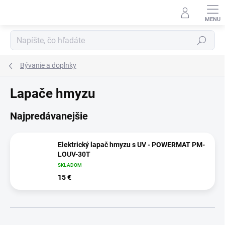
Prejsť
na
obsah
Hľadať
Bývanie a doplnky
Lapače hmyzu
Najpredávanejšie
Elektrický lapač hmyzu s UV - POWERMAT PM-
LOUV-30T
SKLADOM
15 €
R