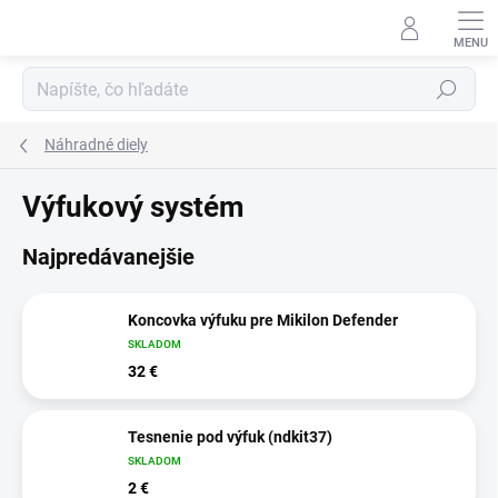
Prejsť
na
obsah
Hľadať
Náhradné diely
Výfukový systém
Najpredávanejšie
Koncovka výfuku pre Mikilon Defender
SKLADOM
32 €
Tesnenie pod výfuk (ndkit37)
SKLADOM
2 €