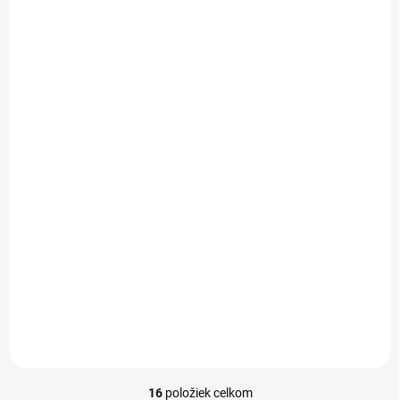
NIE JE SKLADOM
NIE JE SKLADOM
Výfuk pre minicross
Výfukové potrubie
Gazelle
(85-1096)
27,80 €
14,90 €
22,60 € bez DPH
12,10 € bez DPH
Detail
Detail
Výfuk pre minicross model
Výfukové potrubie Kazuma.
Gazelle / Wolfee.
16
položiek celkom