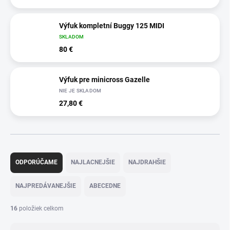
Výfuk kompletní Buggy 125 MIDI
SKLADOM
80 €
Výfuk pre minicross Gazelle
NIE JE SKLADOM
27,80 €
R
a
ODPORÚČAME
NAJLACNEJŠIE
NAJDRAHŠIE
d
e
NAJPREDÁVANEJŠIE
ABECEDNE
n
i
16
položiek celkom
e
p