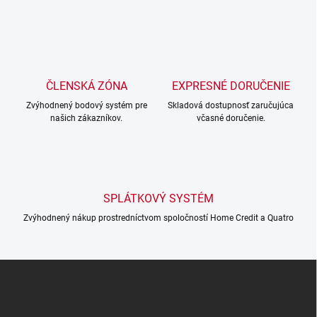
O
v
l
á
d
a
c
ČLENSKÁ ZÓNA
EXPRESNÉ DORUČENIE
i
Zvýhodnený bodový systém pre
e
Skladová dostupnosť zaručujúca
našich zákazníkov.
včasné doručenie.
p
r
v
k
y
v
SPLÁTKOVÝ SYSTÉM
ý
p
Zvýhodnený nákup prostredníctvom spoločností Home Credit a Quatro
i
s
u
Z
á
p
ä