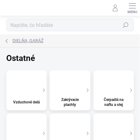
Prejsť
na
obsah
Hľadať
DIELŇA, GARÁŽ
Ostatné
Zakrývacie
Čerpadlá na
Vzduchové delá
plachty
naftu a olej