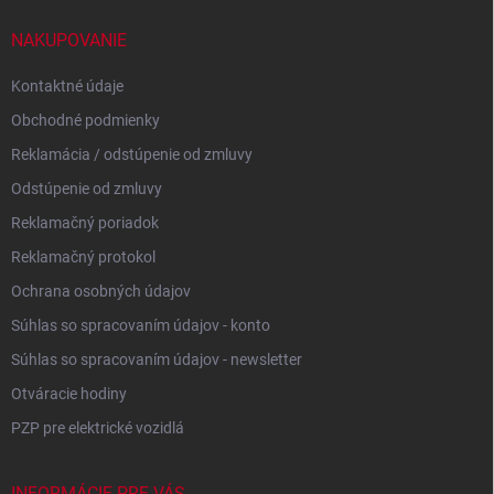
t
i
NAKUPOVANIE
e
Kontaktné údaje
Obchodné podmienky
Reklamácia / odstúpenie od zmluvy
Odstúpenie od zmluvy
Reklamačný poriadok
Reklamačný protokol
Ochrana osobných údajov
Súhlas so spracovaním údajov - konto
Súhlas so spracovaním údajov - newsletter
Otváracie hodiny
PZP pre elektrické vozidlá
INFORMÁCIE PRE VÁS