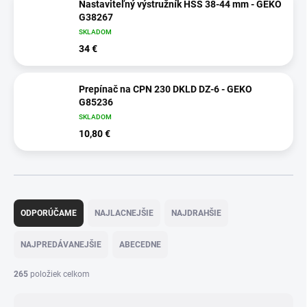
Nastaviteľný výstružník HSS 38-44 mm - GEKO
G38267
SKLADOM
34 €
Prepínač na CPN 230 DKLD DZ-6 - GEKO
G85236
SKLADOM
10,80 €
R
a
ODPORÚČAME
NAJLACNEJŠIE
NAJDRAHŠIE
d
e
NAJPREDÁVANEJŠIE
ABECEDNE
n
i
265
položiek celkom
e
p