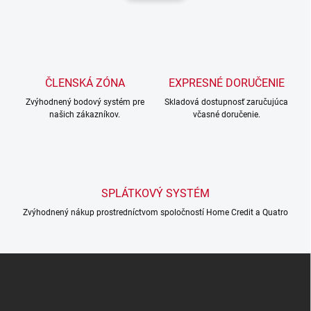
d
n
a
k
c
o
i
e
v
p
a
r
ČLENSKÁ ZÓNA
EXPRESNÉ DORUČENIE
n
v
i
Zvýhodnený bodový systém pre
Skladová dostupnosť zaručujúca
k
našich zákazníkov.
včasné doručenie.
e
y
v
ý
p
i
s
SPLÁTKOVÝ SYSTÉM
u
Zvýhodnený nákup prostredníctvom spoločností Home Credit a Quatro
Z
á
p
ä