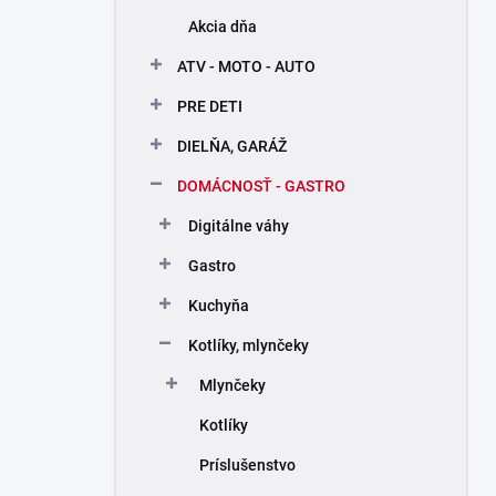
n
Akcia dňa
e
l
ATV - MOTO - AUTO
PRE DETI
DIELŇA, GARÁŽ
DOMÁCNOSŤ - GASTRO
Digitálne váhy
Gastro
Kuchyňa
Kotlíky, mlynčeky
Mlynčeky
Kotlíky
Príslušenstvo