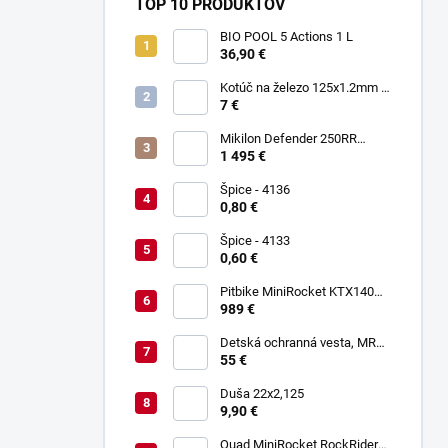
TOP 10 PRODUKTOV
BIO POOL 5 Actions 1 L
36,90 €
Kotúč na železo 125x1.2mm -
Keltin K00021
7 €
Mikilon Defender 250RR
Zelená
1 495 €
Špice - 4136
0,80 €
Špice - 4133
0,60 €
Pitbike MiniRocket KTX140
17/14"
989 €
Detská ochranná vesta, MRM
PROTECTIVE GEAR
55 €
Duša 22x2,125
9,90 €
Quad MiniRocket RockRider