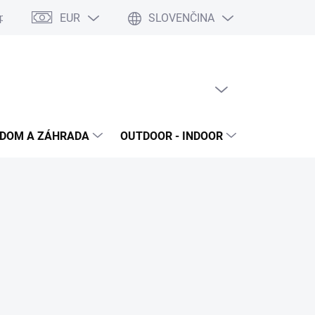
EUR
SLOVENČINA
poriadok
Reklamačný protokol
Ochrana osobných údajov
S
PRÁZDNY KOŠÍK
NÁKUPNÝ
KOŠÍK
DOM A ZÁHRADA
OUTDOOR - INDOOR
STAVEBNIN