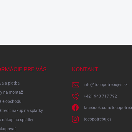
ORMÁCIE PRE VÁS
KONTAKT
a a platba
info
@
tocopotrebujes.sk
y na montáž
+421 940 717 792
zie obchodu
facebook.com/tocopotreb
redit nákup na splátky
tocopotrebujes
 nákup na splátky
akupovať