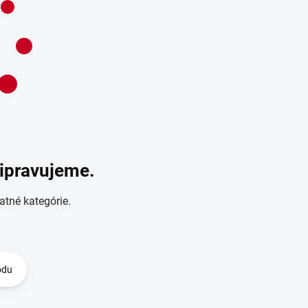
ripravujeme.
atné kategórie.
odu