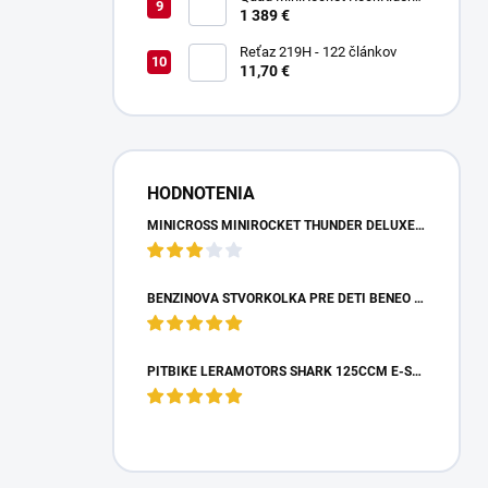
1800W Deluxe Carbon
1 389 €
Reťaz 219H - 122 článkov
11,70 €
HODNOTENIA
MINICROSS MINIROCKET THUNDER DELUXE 49CCM - MODRÝ
BENZÍNOVÁ ŠTVORKOLKA PRE DETI BENEO MOTORS ADVENTURE MODRÁ - 50CM3
PITBIKE LERAMOTORS SHARK 125CCM E-START 4T 17/14 ZELENÁ