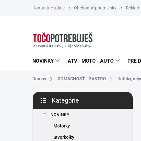
Prejsť
Kontaktné údaje
Obchodné podmienky
Reklamá
na
obsah
NOVINKY
ATV - MOTO - AUTO
PRE D
Domov
DOMÁCNOSŤ - GASTRO
Kotlíky, ml
B
Kategórie
o
Preskočiť
č
kategórie
n
NOVINKY
ý
Motorky
p
a
Štvorkolky