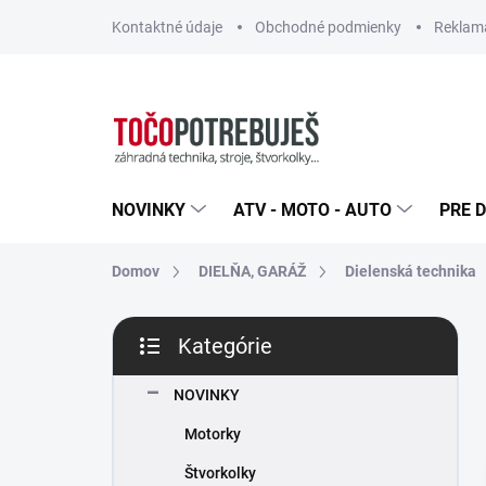
Prejsť
Kontaktné údaje
Obchodné podmienky
Reklamá
na
obsah
NOVINKY
ATV - MOTO - AUTO
PRE D
Domov
DIELŇA, GARÁŽ
Dielenská technika
B
Kategórie
o
Preskočiť
č
kategórie
n
NOVINKY
ý
Motorky
p
a
Štvorkolky