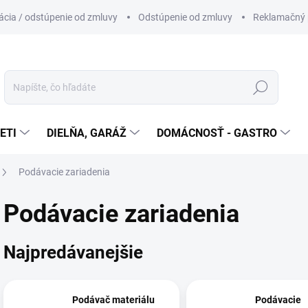
cia / odstúpenie od zmluvy
Odstúpenie od zmluvy
Reklamačný 
Hľadať
ETI
DIELŇA, GARÁŽ
DOMÁCNOSŤ - GASTRO
Podávacie zariadenia
Podávacie zariadenia
Najpredávanejšie
Podávač materiálu
Podávacie