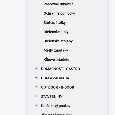
Pracovné rukavice
Ochranné pomôcky
Štetce, štetky
Dielenské stoly
Dielenské stojany
Metly, zmetáky
Kĺbové hriadele
DOMÁCNOSŤ - GASTRO
DOM A ZÁHRADA
OUTDOOR - INDOOR
STAVEBNINY
Darčekový poukaz