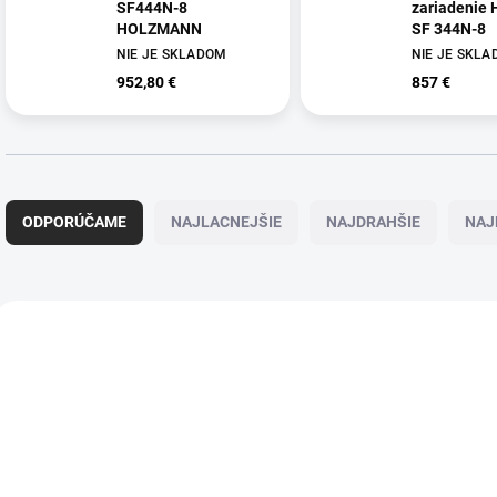
SF444N-8
zariadenie
HOLZMANN
SF 344N-8
NIE JE SKLADOM
NIE JE SKL
952,80 €
857 €
R
a
ODPORÚČAME
NAJLACNEJŠIE
NAJDRAHŠIE
NAJ
d
e
n
i
V
e
ý
p
p
r
i
o
s
d
p
u
r
k
o