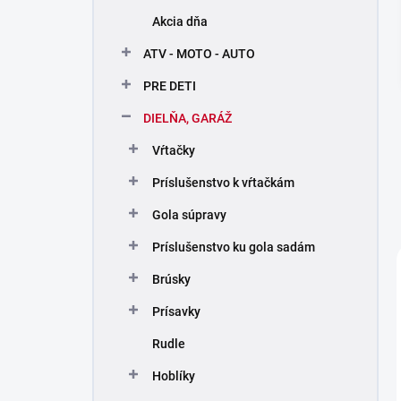
n
Akcia dňa
e
l
ATV - MOTO - AUTO
PRE DETI
DIELŇA, GARÁŽ
Vŕtačky
Príslušenstvo k vŕtačkám
Gola súpravy
Príslušenstvo ku gola sadám
Brúsky
Prísavky
Rudle
Hoblíky