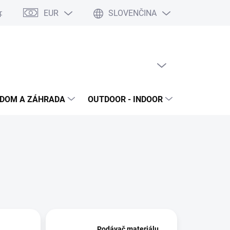
EUR
SLOVENČINA
poriadok
Reklamačný protokol
Ochrana osobných údajov
S
PRÁZDNY KOŠÍK
NÁKUPNÝ
KOŠÍK
DOM A ZÁHRADA
OUTDOOR - INDOOR
STAVEBNIN
Podávač materiálu