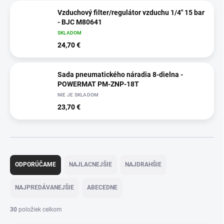
Vzduchový filter/regulátor vzduchu 1/4" 15 bar
- BJC M80641
SKLADOM
24,70 €
Sada pneumatického náradia 8-dielna -
POWERMAT PM-ZNP-18T
NIE JE SKLADOM
23,70 €
R
a
ODPORÚČAME
NAJLACNEJŠIE
NAJDRAHŠIE
d
e
NAJPREDÁVANEJŠIE
ABECEDNE
n
i
30
položiek celkom
e