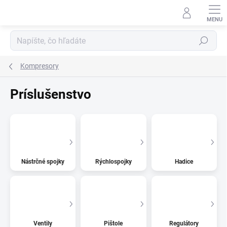
Prejsť
na
obsah
Hľadať
Kompresory
Príslušenstvo
Nástrčné spojky
Rýchlospojky
Hadice
Ventily
Pištole
Regulátory