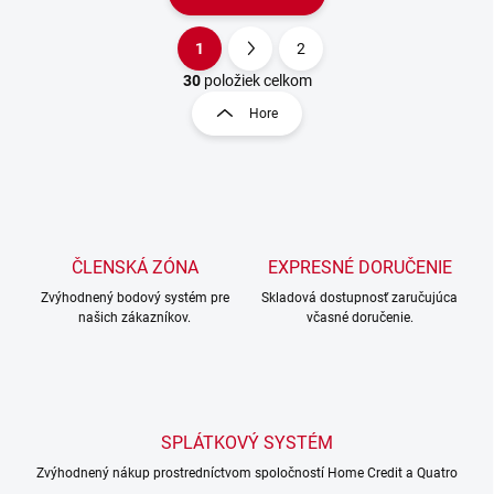
1
2
O
S
v
t
30
položiek celkom
l
r
Hore
á
á
d
n
a
k
c
o
i
e
v
p
a
r
ČLENSKÁ ZÓNA
EXPRESNÉ DORUČENIE
n
v
i
Zvýhodnený bodový systém pre
Skladová dostupnosť zaručujúca
k
našich zákazníkov.
včasné doručenie.
e
y
v
ý
p
i
s
SPLÁTKOVÝ SYSTÉM
u
Zvýhodnený nákup prostredníctvom spoločností Home Credit a Quatro