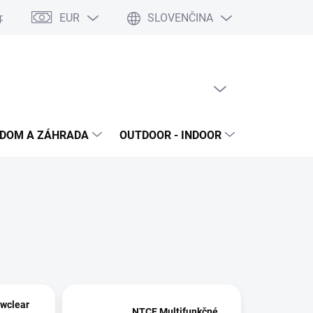
EUR
SLOVENČINA
poriadok
Reklamačný protokol
Ochrana osobných údajov
S
PRÁZDNY KOŠÍK
NÁKUPNÝ
KOŠÍK
DOM A ZÁHRADA
OUTDOOR - INDOOR
STAVEBNIN
wclear
NTCE Multifunkčné