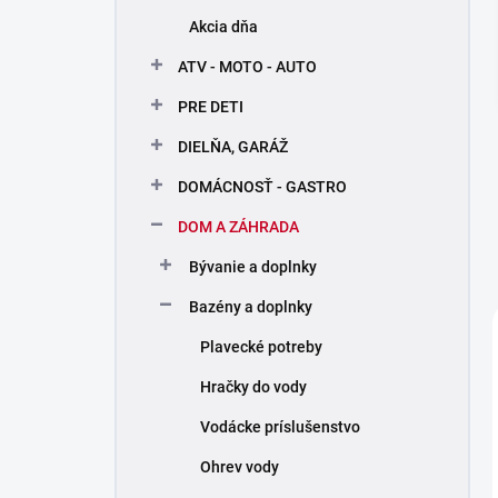
n
Akcia dňa
e
l
ATV - MOTO - AUTO
PRE DETI
DIELŇA, GARÁŽ
DOMÁCNOSŤ - GASTRO
DOM A ZÁHRADA
Bývanie a doplnky
Bazény a doplnky
Plavecké potreby
Hračky do vody
Vodácke príslušenstvo
Ohrev vody