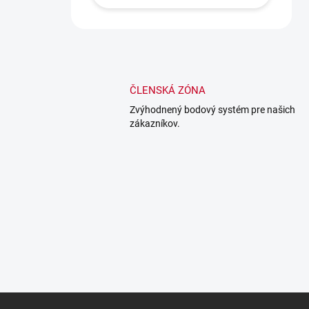
ČLENSKÁ ZÓNA
Zvýhodnený bodový systém pre našich
zákazníkov.
Z