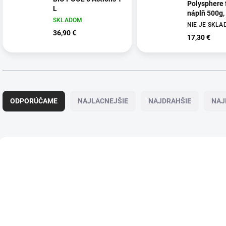
Polysphere 
L
náplň 500g,
SKLADOM
NIE JE SKL
36,90 €
17,30 €
R
a
ODPORÚČAME
NAJLACNEJŠIE
NAJDRAHŠIE
NAJ
d
e
n
i
V
e
ý
p
p
r
i
o
s
d
p
u
r
k
o