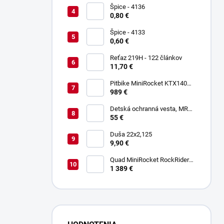
Špice - 4136
0,80 €
Špice - 4133
0,60 €
Reťaz 219H - 122 článkov
11,70 €
Pitbike MiniRocket KTX140
17/14"
989 €
Detská ochranná vesta, MRM
PROTECTIVE GEAR
55 €
Duša 22x2,125
9,90 €
Quad MiniRocket RockRider
1800W Deluxe Carbon
1 389 €