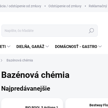
cia / odstúpenie od zmluvy
Odstúpenie od zmluvy
Reklamačný 
Hľadať
ETI
DIELŇA, GARÁŽ
DOMÁCNOSŤ - GASTRO
Bazénová chémia
Bazénová chémia
Najpredávanejšie
Bestway Flo
BIO POOL 5 Actions 1