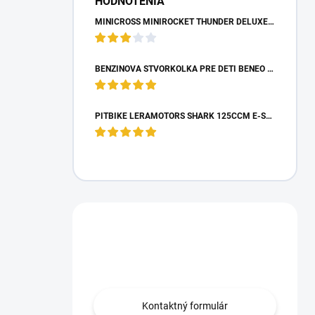
HODNOTENIA
MINICROSS MINIROCKET THUNDER DELUXE 49CCM - MODRÝ
BENZÍNOVÁ ŠTVORKOLKA PRE DETI BENEO MOTORS ADVENTURE MODRÁ - 50CM3
PITBIKE LERAMOTORS SHARK 125CCM E-START 4T 17/14 ZELENÁ
Máte otázku?
Obráťte sa na nás.
Kontaktný formulár