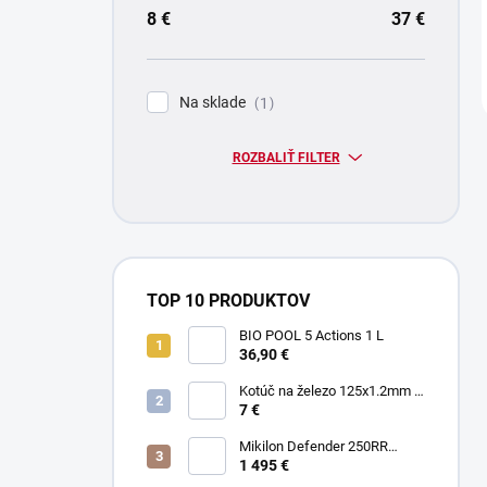
8
€
37
€
Na sklade
1
ROZBALIŤ FILTER
TOP 10 PRODUKTOV
BIO POOL 5 Actions 1 L
36,90 €
Kotúč na železo 125x1.2mm -
Keltin K00021
7 €
Mikilon Defender 250RR
Zelená
1 495 €