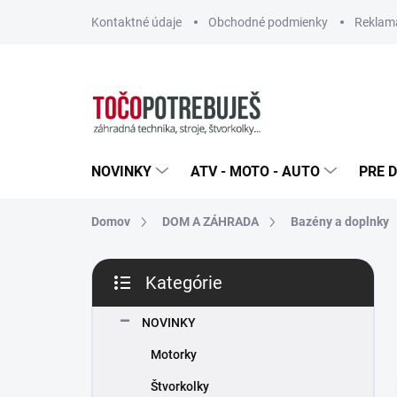
Prejsť
Kontaktné údaje
Obchodné podmienky
Reklamá
na
obsah
NOVINKY
ATV - MOTO - AUTO
PRE D
Domov
DOM A ZÁHRADA
Bazény a doplnky
B
Kategórie
o
Preskočiť
č
kategórie
n
NOVINKY
ý
Motorky
p
a
Štvorkolky