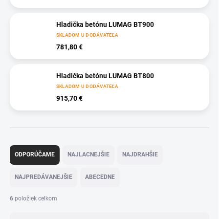
Hladička betónu LUMAG BT900
SKLADOM U DODÁVATEĽA
781,80 €
Hladička betónu LUMAG BT800
SKLADOM U DODÁVATEĽA
915,70 €
R
a
ODPORÚČAME
NAJLACNEJŠIE
NAJDRAHŠIE
d
e
NAJPREDÁVANEJŠIE
ABECEDNE
n
i
6
položiek celkom
e
p