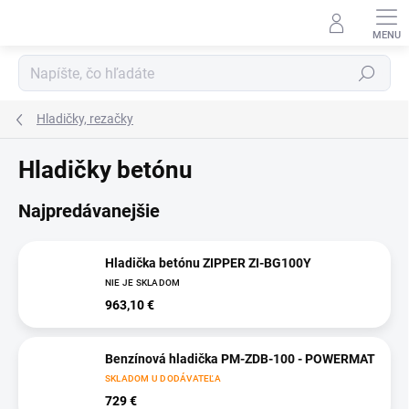
Prejsť
na
obsah
Hľadať
Hladičky, rezačky
Hladičky betónu
Najpredávanejšie
Hladička betónu ZIPPER ZI-BG100Y
NIE JE SKLADOM
963,10 €
Benzínová hladička PM-ZDB-100 - POWERMAT
SKLADOM U DODÁVATEĽA
729 €