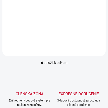
113,10 € bez DPH
783 € bez DPH
Detail
Detail
Priemer taniera: 91cm
Popis: ZIPPER ZI-BG100Y
odstraňuje a vyrovnáva
zvyšky
6
položiek celkom
O
v
l
á
d
a
c
ČLENSKÁ ZÓNA
EXPRESNÉ DORUČENIE
i
Zvýhodnený bodový systém pre
e
Skladová dostupnosť zaručujúca
našich zákazníkov.
včasné doručenie.
p