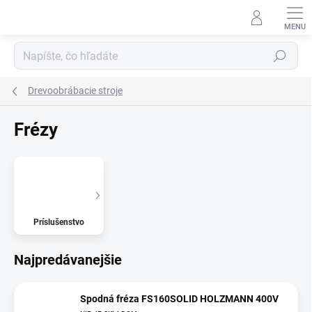
Prejsť
na
obsah
Hľadať
Drevoobrábacie stroje
Frézy
Príslušenstvo
Najpredávanejšie
Spodná fréza FS160SOLID HOLZMANN 400V