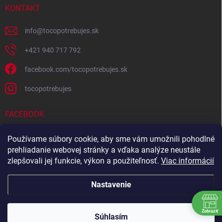
KONTAKT
info
@
tocopotrebujes.sk
+421 940 717 792
facebook.com/tocopotrebujes.sk
tocopotrebujes
FACEBOOK
Používame súbory cookie, aby sme vám umožnili pohodlné
prehliadanie webovej stránky a vďaka analýze neustále
zlepšovali jej funkcie, výkon a použiteľnosť.
Viac informácií
Nastavenie
Zobraziť
Copyright 2026
TOČOPOTREBUJEŠ.sk
. Všetky práva vyhradené.
Súhlasím