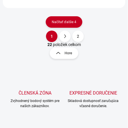
Načítať ďalšie 4
1
2
O
S
v
t
22
položiek celkom
l
r
Hore
á
á
d
n
a
k
c
o
i
e
v
p
a
r
ČLENSKÁ ZÓNA
EXPRESNÉ DORUČENIE
n
v
i
Zvýhodnený bodový systém pre
Skladová dostupnosť zaručujúca
k
našich zákazníkov.
včasné doručenie.
e
y
v
ý
p