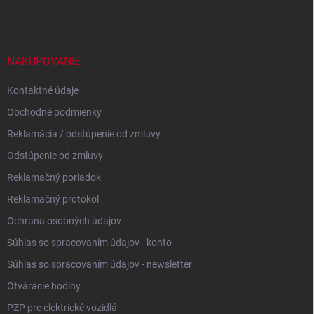
á
p
ä
t
i
NAKUPOVANIE
e
Kontaktné údaje
Obchodné podmienky
Reklamácia / odstúpenie od zmluvy
Odstúpenie od zmluvy
Reklamačný poriadok
Reklamačný protokol
Ochrana osobných údajov
Súhlas so spracovaním údajov - konto
Súhlas so spracovaním údajov - newsletter
Otváracie hodiny
PZP pre elektrické vozidlá