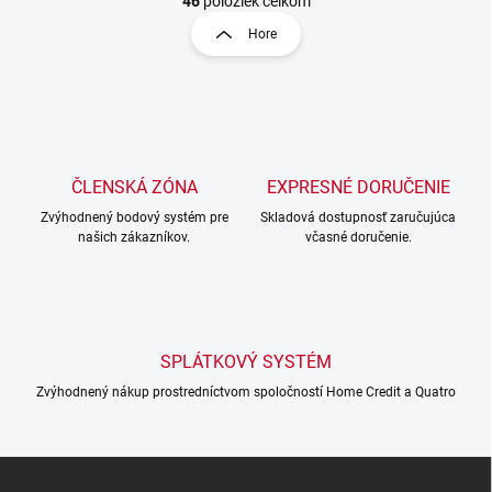
t
46
položiek celkom
l
r
Hore
á
á
d
n
a
k
c
o
i
e
v
p
a
r
ČLENSKÁ ZÓNA
EXPRESNÉ DORUČENIE
n
v
i
Zvýhodnený bodový systém pre
Skladová dostupnosť zaručujúca
k
našich zákazníkov.
včasné doručenie.
e
y
v
ý
p
i
s
SPLÁTKOVÝ SYSTÉM
u
Zvýhodnený nákup prostredníctvom spoločností Home Credit a Quatro
Z