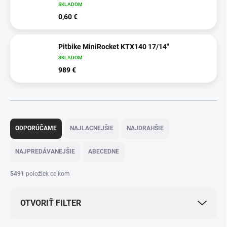
SKLADOM
0,60 €
Pitbike MiniRocket KTX140 17/14"
SKLADOM
989 €
R
a
ODPORÚČAME
NAJLACNEJŠIE
NAJDRAHŠIE
d
e
NAJPREDÁVANEJŠIE
ABECEDNE
n
i
5491
položiek celkom
e
p
OTVORIŤ FILTER
r
o