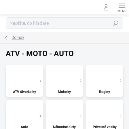
Prejsť
na
obsah
Hľadať
Domov
ATV - MOTO - AUTO
ATV štvorkolky
Motorky
Buginy
Auto
Náhradné diely
Prívesné vozíky