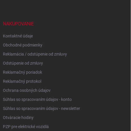
p
ä
t
i
NAKUPOVANIE
e
Kontaktné údaje
Obchodné podmienky
Reklamácia / odstúpenie od zmluvy
Odstúpenie od zmluvy
Reklamačný poriadok
Reklamačný protokol
Ochrana osobných údajov
Súhlas so spracovaním údajov - konto
Súhlas so spracovaním údajov - newsletter
Otváracie hodiny
PZP pre elektrické vozidlá