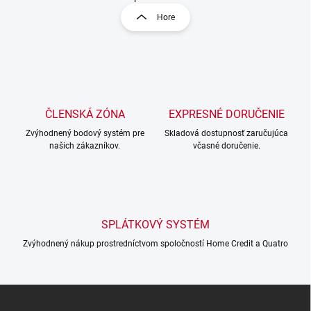
l
r
Hore
á
á
d
n
a
k
c
o
i
e
v
p
a
r
ČLENSKÁ ZÓNA
EXPRESNÉ DORUČENIE
n
v
i
Zvýhodnený bodový systém pre
Skladová dostupnosť zaručujúca
k
našich zákazníkov.
včasné doručenie.
e
y
v
ý
p
i
s
SPLÁTKOVÝ SYSTÉM
u
Zvýhodnený nákup prostredníctvom spoločností Home Credit a Quatro
Z
á