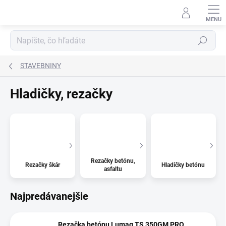
Prejsť
na
obsah
Hľadať
STAVEBNINY
Hladičky, rezačky
Rezačky betónu,
Rezačky škár
Hladičky betónu
asfaltu
Najpredávanejšie
Rezačka betónu Lumag TS 350GM PRO