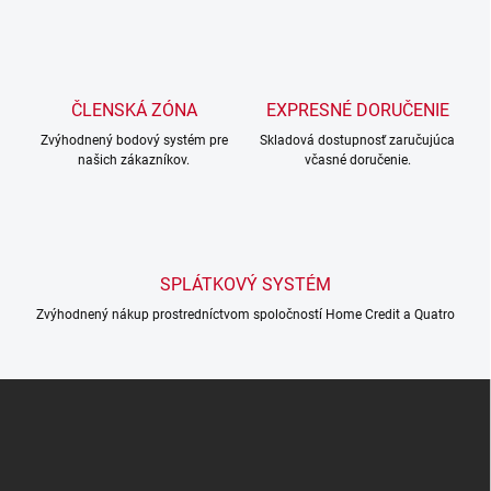
l
á
d
a
c
ČLENSKÁ ZÓNA
EXPRESNÉ DORUČENIE
i
Zvýhodnený bodový systém pre
e
Skladová dostupnosť zaručujúca
našich zákazníkov.
včasné doručenie.
p
r
v
k
y
v
SPLÁTKOVÝ SYSTÉM
ý
p
Zvýhodnený nákup prostredníctvom spoločností Home Credit a Quatro
i
s
u
Z
á
p
ä
t