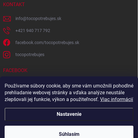
KONTAKT
info
@
tocopotrebujes.sk
+421 940 717 792
facebook.com/tocopotrebujes.sk
tocopotrebujes
FACEBOOK
Používame súbory cookie, aby sme vám umožnili pohodlné
prehliadanie webovej stránky a vďaka analýze neustále
zlepšovali jej funkcie, výkon a použiteľnosť.
Viac informácií
Nastavenie
Copyright 2026
TOČOPOTREBUJEŠ.sk
. Všetky práva vyhradené.
Súhlasím