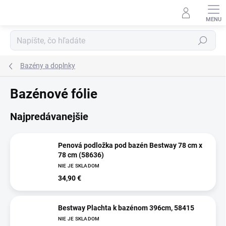
Prejsť
na
obsah
Hľadať
Bazény a doplnky
Bazénové fólie
Najpredávanejšie
Penová podložka pod bazén Bestway 78 cm x
78 cm (58636)
NIE JE SKLADOM
34,90 €
Bestway Plachta k bazénom 396cm, 58415
NIE JE SKLADOM