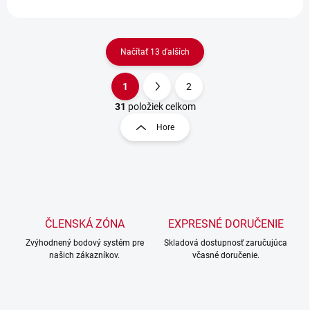
Načítať 13 ďalších
1
2
O
S
v
t
31
položiek celkom
l
r
Hore
á
á
d
n
a
k
c
o
i
e
v
p
a
r
ČLENSKÁ ZÓNA
EXPRESNÉ DORUČENIE
n
v
i
Zvýhodnený bodový systém pre
Skladová dostupnosť zaručujúca
k
našich zákazníkov.
včasné doručenie.
e
y
v
ý
p