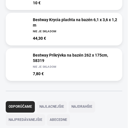
10 €
Bestway Krycia plachta na bazén 6,1 x 3,6 x 1,2
m
NIE JE SKLADOM
44,30 €
Bestway Prikrývka na bazén 262 x 175cm,
58319
NIE JE SKLADOM
7,80 €
R
a
ODPORÚČAME
NAJLACNEJŠIE
NAJDRAHŠIE
d
e
NAJPREDÁVANEJŠIE
ABECEDNE
n