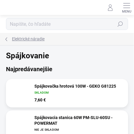
Prejsť
na
obsah
Hľadať
Elektrické náradie
Spájkovanie
Najpredávanejšie
Spájkovačka hrotová 100W - GEKO G81225
SKLADOM
7,60 €
Spájkovacia stanica 60W PM-SLU-60SU -
POWERMAT
NIE JE SKLADOM