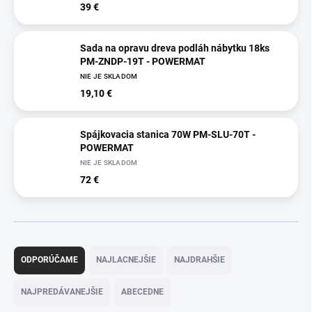
39 €
Sada na opravu dreva podláh nábytku 18ks
PM-ZNDP-19T - POWERMAT
NIE JE SKLADOM
19,10 €
Spájkovacia stanica 70W PM-SLU-70T -
POWERMAT
NIE JE SKLADOM
72 €
R
a
ODPORÚČAME
NAJLACNEJŠIE
NAJDRAHŠIE
d
e
NAJPREDÁVANEJŠIE
ABECEDNE
n