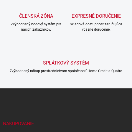
d
a
c
ČLENSKÁ ZÓNA
EXPRESNÉ DORUČENIE
i
Zvýhodnený bodový systém pre
e
Skladová dostupnosť zaručujúca
našich zákazníkov.
včasné doručenie.
p
r
v
k
y
v
SPLÁTKOVÝ SYSTÉM
ý
p
Zvýhodnený nákup prostredníctvom spoločností Home Credit a Quatro
i
s
u
Z
á
p
ä
t
i
NAKUPOVANIE
e