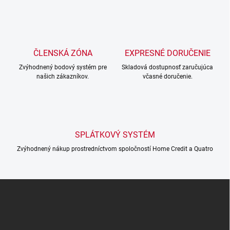
n
a
k
c
o
i
e
v
p
a
r
ČLENSKÁ ZÓNA
EXPRESNÉ DORUČENIE
n
v
i
Zvýhodnený bodový systém pre
Skladová dostupnosť zaručujúca
k
našich zákazníkov.
včasné doručenie.
e
y
v
ý
p
i
s
SPLÁTKOVÝ SYSTÉM
u
Zvýhodnený nákup prostredníctvom spoločností Home Credit a Quatro
Z
á
p
ä
t