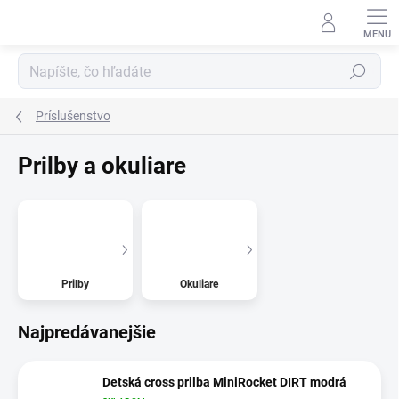
Prejsť
na
obsah
Hľadať
Príslušenstvo
Prilby a okuliare
Prilby
Okuliare
Najpredávanejšie
Detská cross prilba MiniRocket DIRT modrá