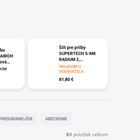
Šilt pre prilby
lbu
SUPERTECH S-M8
 AIROH
RADIUM 2,
žová
ALPINESTARS
SKLADOM U
ADOM
(čierna/červená
DODÁVATEĽA
lesklá)
81,80 €
PREDÁVANEJŠIE
ABECEDNE
83
položiek celkom