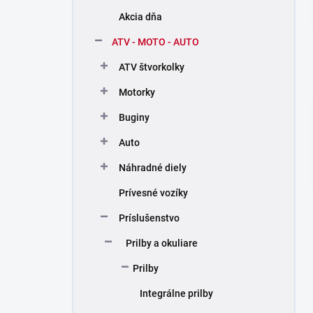
n
Akcia dňa
e
l
ATV - MOTO - AUTO
ATV štvorkolky
Motorky
Buginy
Auto
Náhradné diely
Prívesné vozíky
Príslušenstvo
Prilby a okuliare
Prilby
Integrálne prilby