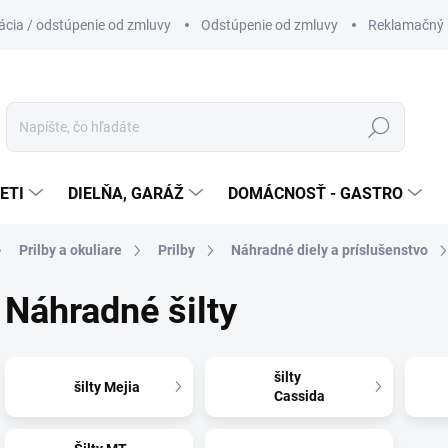
cia / odstúpenie od zmluvy
Odstúpenie od zmluvy
Reklamačný 
Hľadať
ETI
DIELŇA, GARÁŽ
DOMÁCNOSŤ - GASTRO
Prilby a okuliare
Prilby
Náhradné diely a príslušenstvo
Náhradné šilty
šilty
šilty Mejia
Cassida