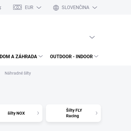
EUR
SLOVENČINA
poriadok
Reklamačný protokol
Ochrana osobných údajov
S
PRÁZDNY KOŠÍK
NÁKUPNÝ
KOŠÍK
DOM A ZÁHRADA
OUTDOOR - INDOOR
STAVEBNIN
Náhradné šilty
Šilty FLY
šilty NOX
Racing