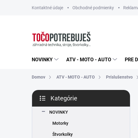
Prejsť
Kontaktné údaje
Obchodné podmienky
Reklamá
na
obsah
NOVINKY
ATV - MOTO - AUTO
PRE D
Domov
ATV - MOTO - AUTO
Príslušenstvo
B
Kategórie
o
Preskočiť
č
kategórie
n
NOVINKY
ý
Motorky
p
a
Štvorkolky