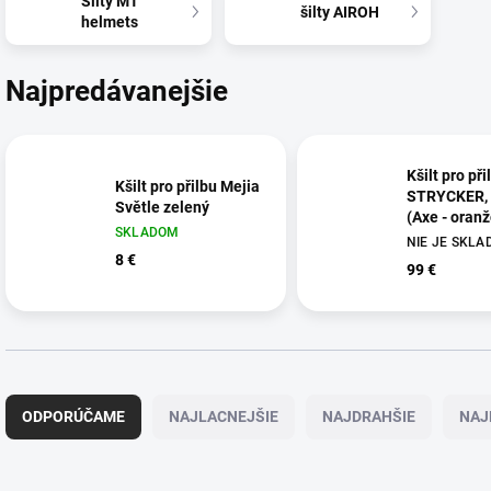
Šilty MT
šilty AIROH
helmets
Najpredávanejšie
Kšilt pro při
Kšilt pro přilbu Mejia
STRYCKER,
Světle zelený
(Axe - oran
SKLADOM
matná)
NIE JE SKL
8 €
99 €
R
a
ODPORÚČAME
NAJLACNEJŠIE
NAJDRAHŠIE
NAJ
d
e
n