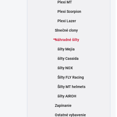
Plexi MT
Plexi Scorpion
Plexi Lazer
Slnečné clony
Náhradné šilty
šilty Mejia
šilty Cassida
šilty NOX
Šilty FLY Racing
Šilty MT helmets
šilty AIROH
Zapínanie
Ostatné vybavenie