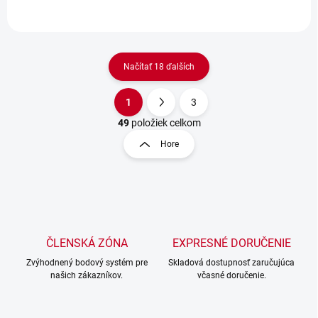
Načítať 18 ďalších
1
3
O
S
v
t
49
položiek celkom
l
r
Hore
á
á
d
n
a
k
c
o
i
e
v
p
a
r
ČLENSKÁ ZÓNA
EXPRESNÉ DORUČENIE
n
v
i
Zvýhodnený bodový systém pre
Skladová dostupnosť zaručujúca
k
našich zákazníkov.
včasné doručenie.
e
y
v
ý