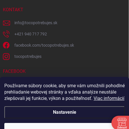
KONTAKT
info
@
tocopotrebujes.sk
+421 940 717 792
facebook.com/tocopotrebujes.sk
tocopotrebujes
FACEBOOK
Používame súbory cookie, aby sme vám umožnili pohodlné
prehliadanie webovej stránky a vďaka analýze neustále
zlepšovali jej funkcie, výkon a použiteľnosť.
Viac informácií
Nastavenie
Zobraziť
Copyright 2026
TOČOPOTREBUJEŠ.sk
. Všetky práva vyhradené.