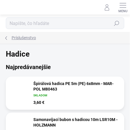
Prejsť
na
obsah
Hľadať
Príslušenstvo
Hadice
Najpredávanejšie
Špirálová hadica PE 5m (PE) 6x8mm - MAR-
POL M80463
SKLADOM
3,60 €
Samonavíjací bubon s hadicou 10m LSR10M -
HOLZMANN