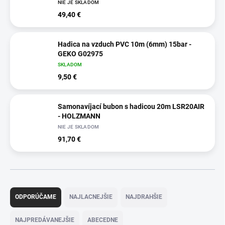
NIE JE SKLADOM
49,40 €
Hadica na vzduch PVC 10m (6mm) 15bar -
GEKO G02975
SKLADOM
9,50 €
Samonavíjací bubon s hadicou 20m LSR20AIR
- HOLZMANN
NIE JE SKLADOM
91,70 €
R
a
ODPORÚČAME
NAJLACNEJŠIE
NAJDRAHŠIE
d
e
NAJPREDÁVANEJŠIE
ABECEDNE