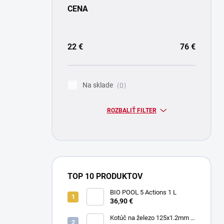
CENA
22
€
76
€
Na sklade
0
ROZBALIŤ FILTER
TOP 10 PRODUKTOV
BIO POOL 5 Actions 1 L
36,90 €
Kotúč na železo 125x1.2mm -