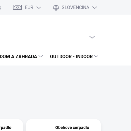
EUR
SLOVENČINA
poriadok
Reklamačný protokol
Ochrana osobných údajov
S
PRÁZDNY KOŠÍK
NÁKUPNÝ
KOŠÍK
DOM A ZÁHRADA
OUTDOOR - INDOOR
STAVEBNIN
rpadlo
Obehové čerpadlo