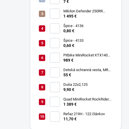
Keltin K00021
7 €
Mikilon Defender 250RR
Zelená
1 495 €
Špice - 4136
0,80 €
Špice - 4133
0,60 €
Pitbike MiniRocket KTX140
17/14"
989 €
Detská ochranná vesta, MRM
PROTECTIVE GEAR
55 €
Duša 22x2,125
9,90 €
Quad MiniRocket RockRider
1800W Deluxe Carbon
1 389 €
Reťaz 219H - 122 článkov
11,70 €