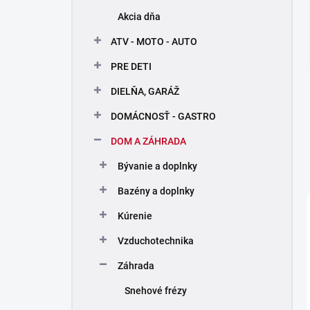
n
Akcia dňa
e
l
ATV - MOTO - AUTO
PRE DETI
DIELŇA, GARÁŽ
DOMÁCNOSŤ - GASTRO
DOM A ZÁHRADA
Bývanie a doplnky
Bazény a doplnky
Kúrenie
Vzduchotechnika
Záhrada
Snehové frézy