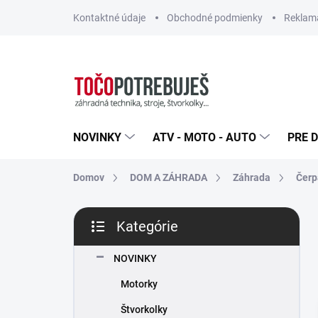
Prejsť
Kontaktné údaje
Obchodné podmienky
Reklamá
na
obsah
NOVINKY
ATV - MOTO - AUTO
PRE D
Domov
DOM A ZÁHRADA
Záhrada
Čerp
B
Kategórie
o
Preskočiť
č
kategórie
n
NOVINKY
ý
Motorky
p
a
Štvorkolky