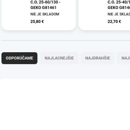
C.O. 25-60/130 -
C.O. 25-40/
GEKO G81461
GEKO G814
NIE JE SKLADOM
NIE JE SKL
25,80 €
22,70 €
R
a
ODPORÚČAME
NAJLACNEJŠIE
NAJDRAHŠIE
NAJ
d
e
n
i
V
e
ý
p
p
r
i
o
s
d
p
u
r
k
o