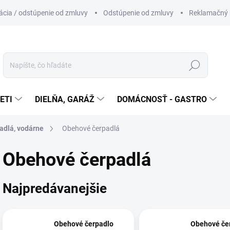
cia / odstúpenie od zmluvy
Odstúpenie od zmluvy
Reklamačný 
Hľadať
ETI
DIELŇA, GARÁŽ
DOMÁCNOSŤ - GASTRO
adlá, vodárne
Obehové čerpadlá
Obehové čerpadlá
Najpredávanejšie
Obehové čerpadlo
Obehové če