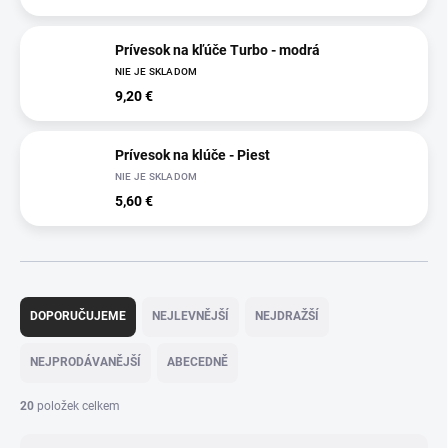
Prívesok na kľúče Turbo - modrá
NIE JE SKLADOM
9,20 €
Prívesok na klúče - Piest
NIE JE SKLADOM
5,60 €
Ř
a
DOPORUČUJEME
NEJLEVNĚJŠÍ
NEJDRAŽŠÍ
z
e
NEJPRODÁVANĚJŠÍ
ABECEDNĚ
n
í
20
položek celkem
p
r