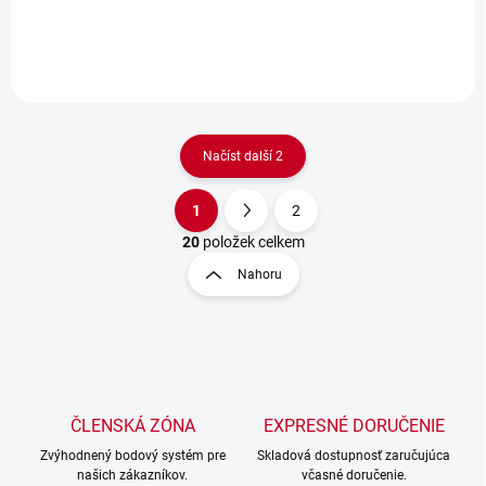
Prívesok na kľ
Prívesok na kľ
Načíst další 2
1
2
O
S
v
t
20
položek celkem
l
r
Nahoru
á
á
d
n
a
k
c
o
í
p
v
r
á
v
ČLENSKÁ ZÓNA
EXPRESNÉ DORUČENIE
n
k
í
Zvýhodnený bodový systém pre
Skladová dostupnosť zaručujúca
y
našich zákazníkov.
včasné doručenie.