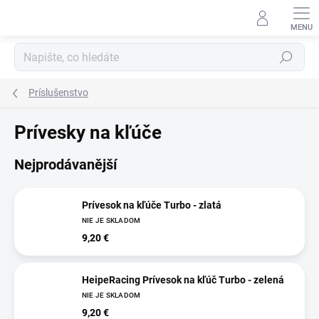
Přejít
na
obsah
Hledat
Príslušenstvo
Prívesky na kľúče
Nejprodávanější
Prívesok na kľúče Turbo - zlatá
NIE JE SKLADOM
9,20 €
HeipeRacing Prívesok na kľúč Turbo - zelená
NIE JE SKLADOM
9,20 €