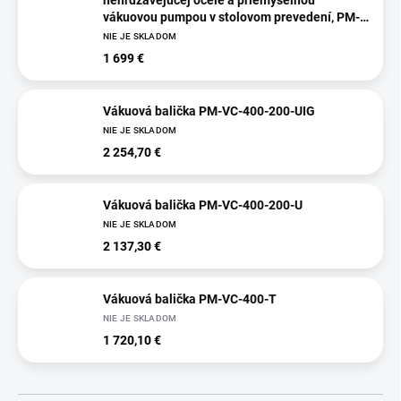
nehrdzavejúcej ocele a priemyselnou
vákuovou pumpou v stolovom prevedení, PM-
VC-400-T
NIE JE SKLADOM
1 699 €
Vákuová balička PM-VC-400-200-UIG
NIE JE SKLADOM
2 254,70 €
Vákuová balička PM-VC-400-200-U
NIE JE SKLADOM
2 137,30 €
Vákuová balička PM-VC-400-T
NIE JE SKLADOM
1 720,10 €