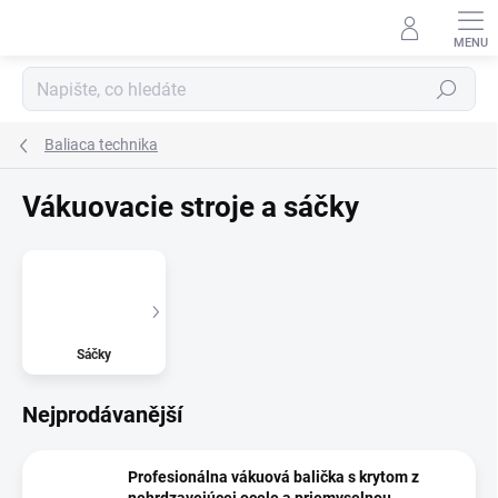
Přejít
na
obsah
Hledat
Baliaca technika
Vákuovacie stroje a sáčky
Sáčky
Nejprodávanější
Profesionálna vákuová balička s krytom z