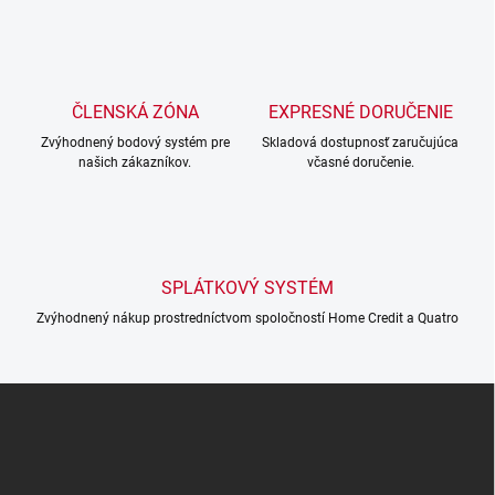
l
á
d
a
c
ČLENSKÁ ZÓNA
EXPRESNÉ DORUČENIE
í
Zvýhodnený bodový systém pre
p
Skladová dostupnosť zaručujúca
našich zákazníkov.
včasné doručenie.
r
v
k
y
v
ý
SPLÁTKOVÝ SYSTÉM
p
i
Zvýhodnený nákup prostredníctvom spoločností Home Credit a Quatro
s
u
Z
á
p
a
t