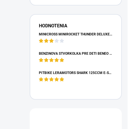
HODNOTENIA
MINICROSS MINIROCKET THUNDER DELUXE 49CCM - MODRÝ
BENZÍNOVÁ ŠTVORKOLKA PRE DETI BENEO MOTORS ADVENTURE MODRÁ - 50CM3
PITBIKE LERAMOTORS SHARK 125CCM E-START 4T 17/14 ZELENÁ
Máte otázku?