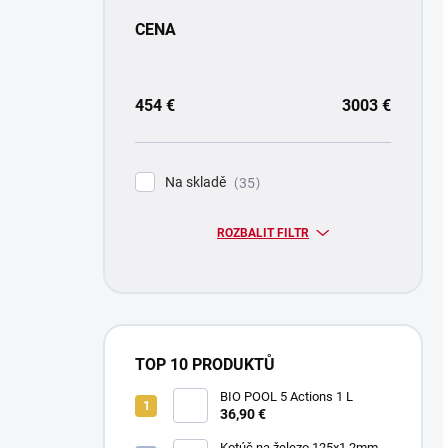
CENA
454
€
3003
€
Na skladě
35
ROZBALIT FILTR
TOP 10 PRODUKTŮ
BIO POOL 5 Actions 1 L
36,90 €
Kotúč na železo 125x1.2mm -