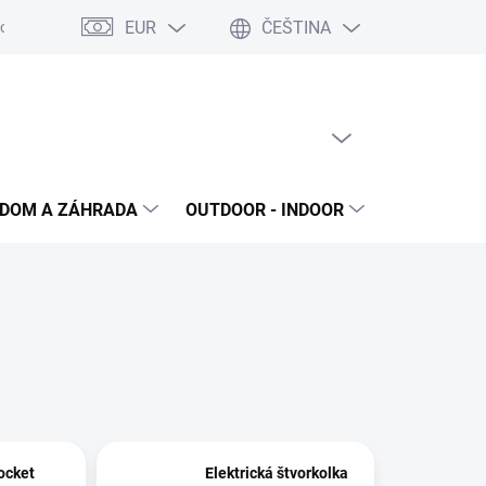
EUR
ČEŠTINA
dok
Reklamačný protokol
Ochrana osobných údajov
Súhlas 
PRÁZDNÝ KOŠÍK
NÁKUPNÍ
KOŠÍK
DOM A ZÁHRADA
OUTDOOR - INDOOR
STAVEBNIN
ocket
Elektrická štvorkolka