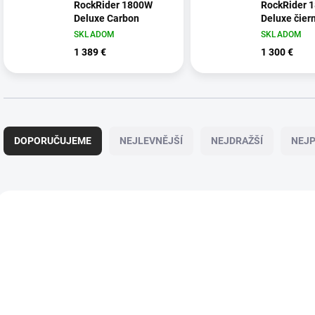
RockRider 1800W
RockRider 
Deluxe Carbon
Deluxe čier
SKLADOM
SKLADOM
1 389 €
1 300 €
Ř
a
DOPORUČUJEME
NEJLEVNĚJŠÍ
NEJDRAŽŠÍ
NEJP
z
e
n
í
V
p
ý
NOVINKA
r
p
o
i
d
s
u
p
k
r
t
o