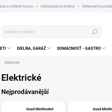
cia a vrátenie tovaru
Odstúpenie od zmluvy
Reklamačný poria
Hledat
ETI
DIELŇA, GARÁŽ
DOMÁCNOSŤ - GASTRO
Elektrické
Elektrické
Nejprodávanější
Quad MiniRocket
Quad MiniR