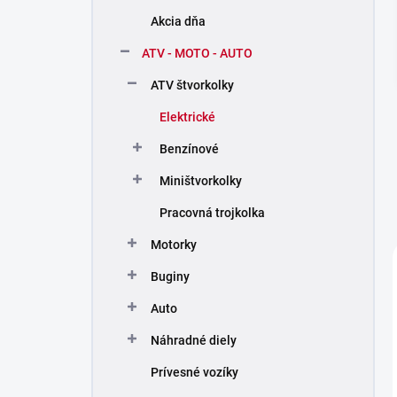
n
Akcia dňa
í
p
ATV - MOTO - AUTO
a
n
ATV štvorkolky
e
Elektrické
l
Benzínové
Miništvorkolky
Pracovná trojkolka
Motorky
Buginy
Auto
Náhradné diely
Prívesné vozíky