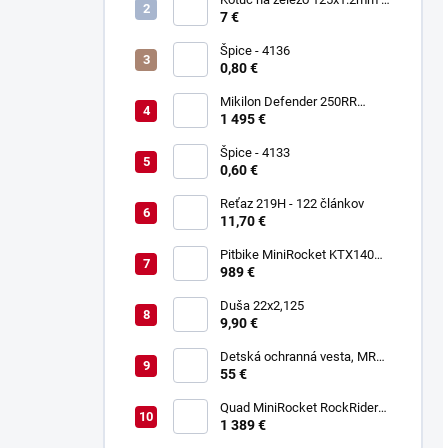
Keltin K00021
7 €
Špice - 4136
0,80 €
Mikilon Defender 250RR
Zelená
1 495 €
Špice - 4133
0,60 €
Reťaz 219H - 122 článkov
11,70 €
Pitbike MiniRocket KTX140
17/14"
989 €
Duša 22x2,125
9,90 €
Detská ochranná vesta, MRM
PROTECTIVE GEAR
55 €
Quad MiniRocket RockRider
1800W Deluxe Carbon
1 389 €