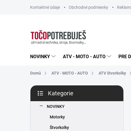
Přejít
Kontaktné údaje
Obchodné podmienky
Reklamá
na
obsah
NOVINKY
ATV - MOTO - AUTO
PRE D
Domů
ATV - MOTO - AUTO
ATV štvorkolky
P
Kategorie
o
Přeskočit
s
kategorie
t
NOVINKY
r
Motorky
a
n
Štvorkolky