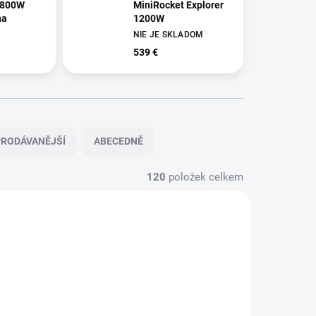
1800W
MiniRocket Explorer
na
1200W
NIE JE SKLADOM
539 €
RODÁVANĚJŠÍ
ABECEDNĚ
120
položek celkem
NOVINKA