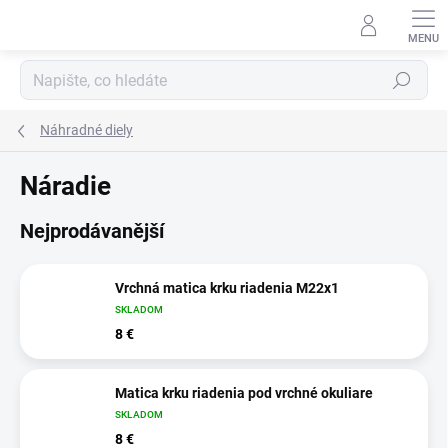
Přejít
na
obsah
Hledat
Náhradné diely
Náradie
Nejprodávanější
Vrchná matica krku riadenia M22x1
SKLADOM
8 €
Matica krku riadenia pod vrchné okuliare
SKLADOM
8 €