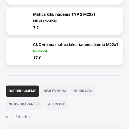
Matica krku riadenia TYP 2 M22x1
NIE JE SKLADOM
7 €
CNC vrchná matica krku riadenia čierna M22x1
SKLADOM
17 €
Ř
a
DOPORUČUJEME
NEJLEVNĚJŠÍ
NEJDRAŽŠÍ
z
e
NEJPRODÁVANĚJŠÍ
ABECEDNĚ
n
í
6
položek celkem
p
r