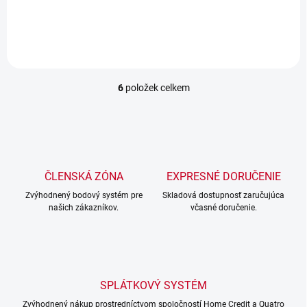
t
6
položek celkem
O
v
l
á
d
a
c
ČLENSKÁ ZÓNA
EXPRESNÉ DORUČENIE
í
Zvýhodnený bodový systém pre
p
Skladová dostupnosť zaručujúca
našich zákazníkov.
včasné doručenie.
r
v
k
y
v
ý
SPLÁTKOVÝ SYSTÉM
p
i
Zvýhodnený nákup prostredníctvom spoločností Home Credit a Quatro