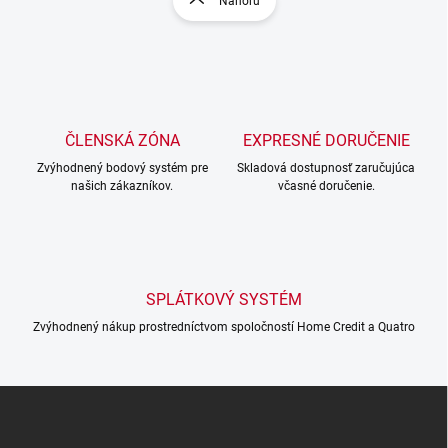
Nahoru
á
á
d
n
a
k
c
o
í
p
v
r
á
v
ČLENSKÁ ZÓNA
EXPRESNÉ DORUČENIE
n
k
í
Zvýhodnený bodový systém pre
Skladová dostupnosť zaručujúca
y
našich zákazníkov.
včasné doručenie.
v
ý
p
i
s
u
SPLÁTKOVÝ SYSTÉM
Zvýhodnený nákup prostredníctvom spoločností Home Credit a Quatro
Z
á
p