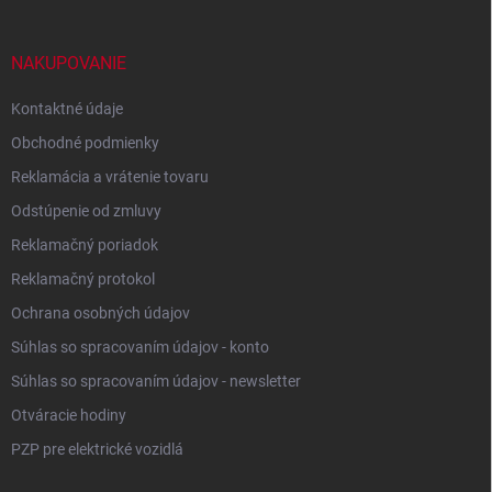
a
t
í
NAKUPOVANIE
Kontaktné údaje
Obchodné podmienky
Reklamácia a vrátenie tovaru
Odstúpenie od zmluvy
Reklamačný poriadok
Reklamačný protokol
Ochrana osobných údajov
Súhlas so spracovaním údajov - konto
Súhlas so spracovaním údajov - newsletter
Otváracie hodiny
PZP pre elektrické vozidlá