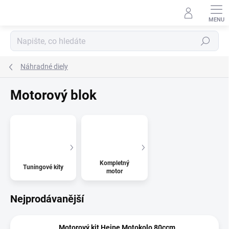
Přejít
na
obsah
Hledat
Náhradné diely
Motorový blok
Kompletný
Tuningové kity
motor
Nejprodávanější
Motorový kit Heipe Motokolo 80ccm