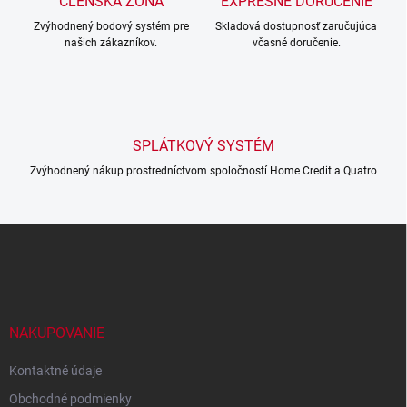
v
ČLENSKÁ ZÓNA
EXPRESNÉ DORUČENIE
n
k
í
Zvýhodnený bodový systém pre
Skladová dostupnosť zaručujúca
y
našich zákazníkov.
včasné doručenie.
v
ý
p
i
s
u
SPLÁTKOVÝ SYSTÉM
Zvýhodnený nákup prostredníctvom spoločností Home Credit a Quatro
Z
á
p
a
t
í
NAKUPOVANIE
Kontaktné údaje
Obchodné podmienky