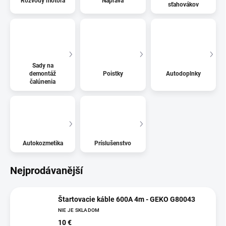
Rozvody motora
Náprava
sťahovákov
Sady na
demontáž
Poistky
Autodoplnky
čalúnenia
Autokozmetika
Príslušenstvo
Nejprodávanější
Štartovacie káble 600A 4m - GEKO G80043
NIE JE SKLADOM
10 €