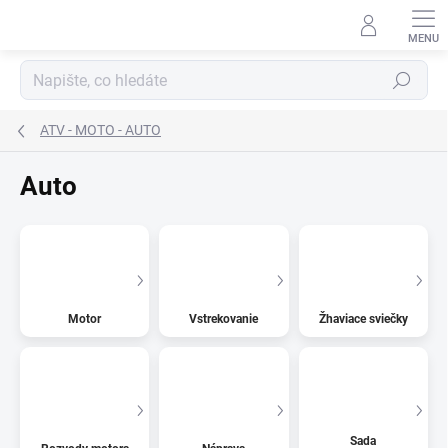
Přejít
na
obsah
Hledat
ATV - MOTO - AUTO
Auto
Motor
Vstrekovanie
Žhaviace sviečky
Sada