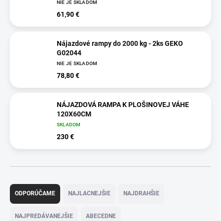
NIE JE SKLADOM
61,90 €
Nájazdové rampy do 2000 kg - 2ks GEKO
G02044
NIE JE SKLADOM
78,80 €
NÁJAZDOVÁ RAMPA K PLOŠINOVEJ VÁHE
120X60CM
SKLADOM
230 €
R
a
ODPORÚČAME
NAJLACNEJŠIE
NAJDRAHŠIE
d
e
NAJPREDÁVANEJŠIE
ABECEDNE