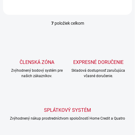
7
položiek celkom
O
v
l
á
d
a
c
ČLENSKÁ ZÓNA
EXPRESNÉ DORUČENIE
i
Zvýhodnený bodový systém pre
e
Skladová dostupnosť zaručujúca
našich zákazníkov.
včasné doručenie.
p
r
v
k
y
v
SPLÁTKOVÝ SYSTÉM
ý
p
Zvýhodnený nákup prostredníctvom spoločností Home Credit a Quatro
i
s
u