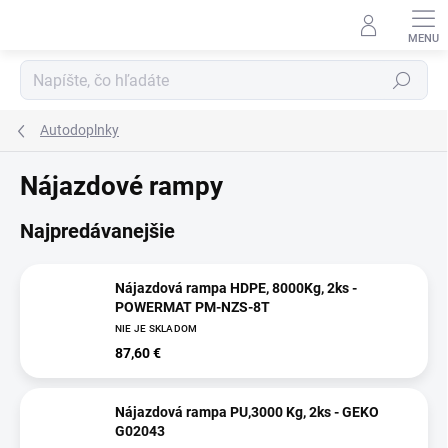
Prejsť
na
obsah
Hľadať
Autodoplnky
Nájazdové rampy
Najpredávanejšie
Nájazdová rampa HDPE, 8000Kg, 2ks -
POWERMAT PM-NZS-8T
NIE JE SKLADOM
87,60 €
Nájazdová rampa PU,3000 Kg, 2ks - GEKO
G02043