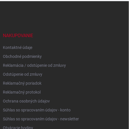
Z
á
p
ä
t
i
NAKUPOVANIE
e
Kontaktné údaje
Obchodné podmienky
Reklamácia / odstúpenie od zmluvy
Odstúpenie od zmluvy
Reklamačný poriadok
Reklamačný protokol
Ochrana osobných údajov
Súhlas so spracovaním údajov - konto
Súhlas so spracovaním údajov - newsletter
Otváracie hodiny