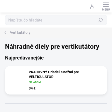
Prejsť
na
obsah
Hľadať
Vertikutátory
Náhradné diely pre vertikutátory
Najpredávanejšie
PRACOVNÝ Hriadeľ s nožmi pre
VELTICULATOR
SKLADOM
34 €
R