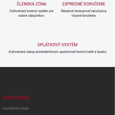
c
ČLENSKÁ ZÓNA
EXPRESNÉ DORUČENIE
i
Zvýhodnený bodový systém pre
e
Skladová dostupnosť zaručujúca
našich zákazníkov.
včasné doručenie.
p
r
v
k
y
v
SPLÁTKOVÝ SYSTÉM
ý
p
Zvýhodnený nákup prostredníctvom spoločností Home Credit a Quatro
i
s
u
Z
á
p
ä
t
i
NAKUPOVANIE
e
Kontaktné údaje