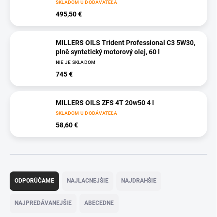
SKLADOM U DODÁVATEĽA
495,50 €
MILLERS OILS Trident Professional C3 5W30,
plně syntetický motorový olej, 60 l
NIE JE SKLADOM
745 €
MILLERS OILS ZFS 4T 20w50 4 l
SKLADOM U DODÁVATEĽA
58,60 €
R
a
ODPORÚČAME
NAJLACNEJŠIE
NAJDRAHŠIE
d
e
NAJPREDÁVANEJŠIE
ABECEDNE
n