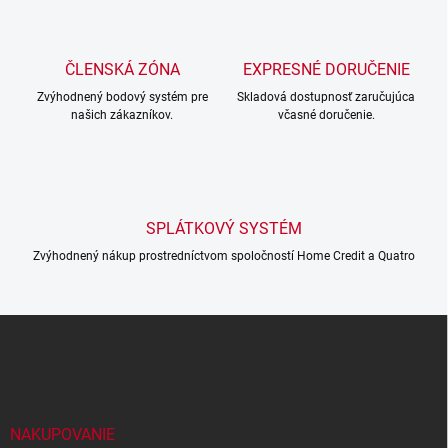
o
i
e
v
p
a
r
ČLENSKÁ ZÓNA
EXPRESNÉ DORUČENIE
n
v
i
Zvýhodnený bodový systém pre
Skladová dostupnosť zaručujúca
k
našich zákazníkov.
včasné doručenie.
e
y
v
ý
p
i
s
SPLÁTKOVÝ SYSTÉM
u
Zvýhodnený nákup prostredníctvom spoločností Home Credit a Quatro
Z
á
p
ä
t
i
NAKUPOVANIE