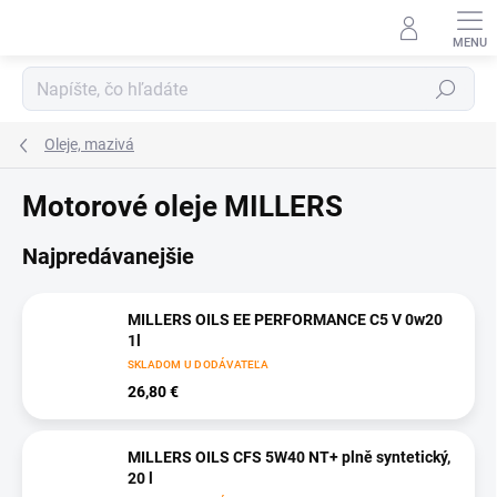
Prejsť
na
obsah
Hľadať
Oleje, mazivá
Motorové oleje MILLERS
Najpredávanejšie
MILLERS OILS EE PERFORMANCE C5 V 0w20
1l
SKLADOM U DODÁVATEĽA
26,80 €
MILLERS OILS CFS 5W40 NT+ plně syntetický,
20 l