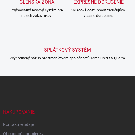
ČLENSKÁ ZÓNA
EXPRESNÉ DORUČENIE
i
Zvýhodnený bodový systém pre
e
Skladová dostupnosť zaručujúca
našich zákazníkov.
včasné doručenie.
p
r
v
k
y
v
SPLÁTKOVÝ SYSTÉM
ý
p
Zvýhodnený nákup prostredníctvom spoločností Home Credit a Quatro
i
s
u
Z
á
p
ä
t
i
NAKUPOVANIE
e
Kontaktné údaje
Obchodné podmienky