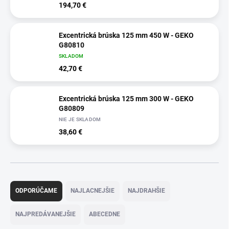
194,70 €
Excentrická brúska 125 mm 450 W - GEKO
G80810
SKLADOM
42,70 €
Excentrická brúska 125 mm 300 W - GEKO
G80809
NIE JE SKLADOM
38,60 €
R
a
ODPORÚČAME
NAJLACNEJŠIE
NAJDRAHŠIE
d
e
NAJPREDÁVANEJŠIE
ABECEDNE
n