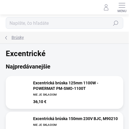
Prejsť
na
obsah
Hľadať
Brúsky
Excentrické
Najpredávanejšie
Excentrická brúska 125mm 1100W -
POWERMAT PM-SMO-1100T
NIE JE SKLADOM
36,10 €
Excentrická brúska 150mm 230V BJC, M90210
NIE JE SKLADOM