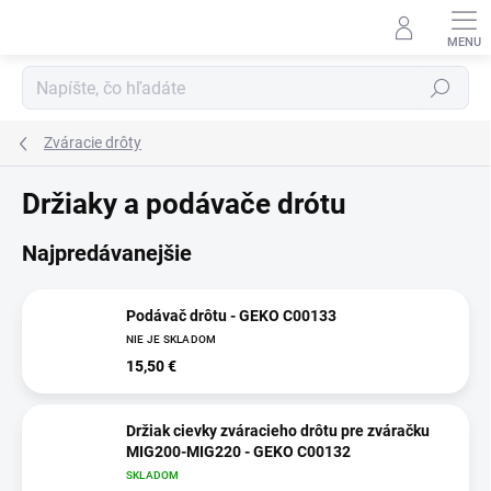
Prejsť
na
obsah
Hľadať
Zváracie drôty
Držiaky a podávače drótu
Najpredávanejšie
Podávač drôtu - GEKO C00133
NIE JE SKLADOM
15,50 €
Držiak cievky zváracieho drôtu pre zváračku
MIG200-MIG220 - GEKO C00132
SKLADOM