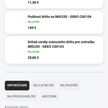
11,30 €
Podávač drôtu na MIG250 - GEKO C00104
SKLADOM
149 €
Držiak cievky zváracieho drôtu pre zváračku
MIG250 - GEKO C00103
SKLADOM
25,80 €
R
a
ODPORÚČAME
NAJLACNEJŠIE
NAJDRAHŠIE
d
e
NAJPREDÁVANEJŠIE
ABECEDNE
n
i
4
položiek celkom