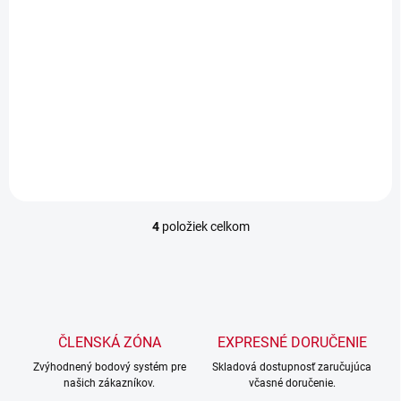
149 €
12,60 € bez DPH
121,10 € bez DPH
Detail
Do košíka
Popis: Podávač drôtu.
Popis: Podávač drôtu na
MIG250.
4
položiek celkom
O
v
l
á
d
a
c
ČLENSKÁ ZÓNA
EXPRESNÉ DORUČENIE
i
Zvýhodnený bodový systém pre
e
Skladová dostupnosť zaručujúca
našich zákazníkov.
včasné doručenie.
p