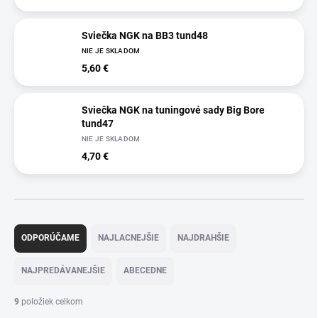
Sviečka NGK na BB3 tund48
NIE JE SKLADOM
5,60 €
Sviečka NGK na tuningové sady Big Bore
tund47
NIE JE SKLADOM
4,70 €
R
a
ODPORÚČAME
NAJLACNEJŠIE
NAJDRAHŠIE
d
e
NAJPREDÁVANEJŠIE
ABECEDNE
n
i
9
položiek celkom
e