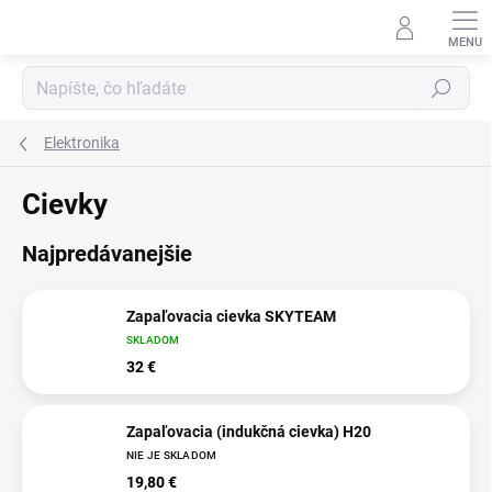
Prejsť
na
obsah
Hľadať
Elektronika
Cievky
Najpredávanejšie
Zapaľovacia cievka SKYTEAM
SKLADOM
32 €
Zapaľovacia (indukčná cievka) H20
NIE JE SKLADOM
19,80 €