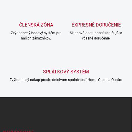
l
á
d
a
c
ČLENSKÁ ZÓNA
EXPRESNÉ DORUČENIE
i
Zvýhodnený bodový systém pre
e
Skladová dostupnosť zaručujúca
našich zákazníkov.
včasné doručenie.
p
r
v
k
y
v
SPLÁTKOVÝ SYSTÉM
ý
p
Zvýhodnený nákup prostredníctvom spoločností Home Credit a Quatro
i
s
u
Z
á
p
ä
t