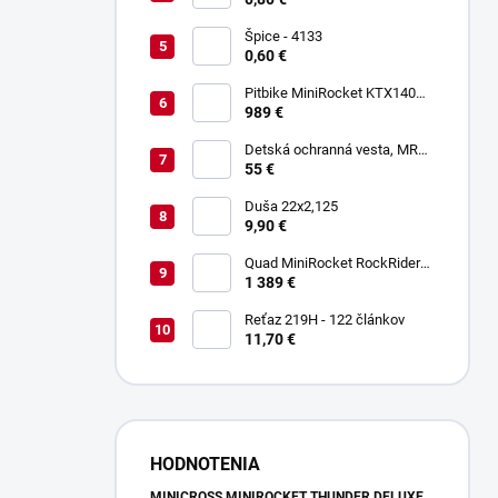
Špice - 4133
0,60 €
Pitbike MiniRocket KTX140
17/14"
989 €
Detská ochranná vesta, MRM
PROTECTIVE GEAR
55 €
Duša 22x2,125
9,90 €
Quad MiniRocket RockRider
1800W Deluxe Carbon
1 389 €
Reťaz 219H - 122 článkov
11,70 €
HODNOTENIA
MINICROSS MINIROCKET THUNDER DELUXE 49CCM - MODRÝ