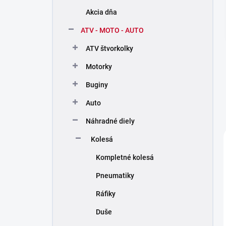
n
Akcia dňa
e
l
ATV - MOTO - AUTO
ATV štvorkolky
Motorky
Buginy
Auto
Náhradné diely
Kolesá
Kompletné kolesá
Pneumatiky
Ráfiky
Duše