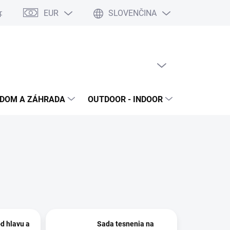
EUR
SLOVENČINA
poriadok
Reklamačný protokol
Ochrana osobných údajov
S
PRÁZDNY KOŠÍK
NÁKUPNÝ
KOŠÍK
DOM A ZÁHRADA
OUTDOOR - INDOOR
STAVEBNIN
d hlavu a
Sada tesnenia na