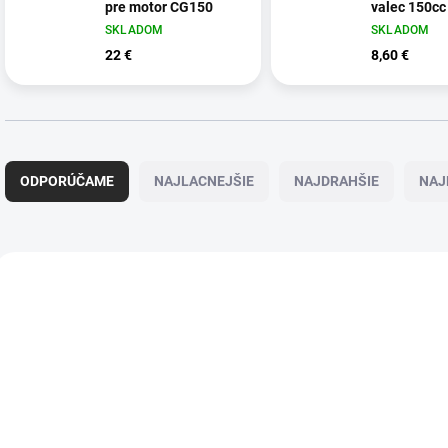
pre motor CG150
valec 150cc
SKLADOM
SKLADOM
22 €
8,60 €
R
a
ODPORÚČAME
NAJLACNEJŠIE
NAJDRAHŠIE
NAJ
d
e
n
i
V
e
ý
NOVINKA
p
p
r
i
o
s
d
p
u
r
k
o
t
d