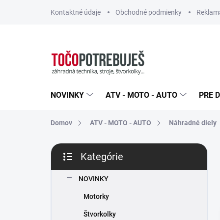
Prejsť
Kontaktné údaje
Obchodné podmienky
Reklamá
na
obsah
NOVINKY
ATV - MOTO - AUTO
PRE D
Domov
ATV - MOTO - AUTO
Náhradné diely
B
Kategórie
o
Preskočiť
č
kategórie
n
NOVINKY
ý
Motorky
p
a
Štvorkolky