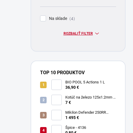
Na sklade
4
ROZBALIŤ FILTER
TOP 10 PRODUKTOV
BIO POOL 5 Actions 1 L
36,90 €
Kotúč na železo 125x1.2mm -
Keltin K00021
7 €
Mikilon Defender 250RR
Zelená
1 495 €
Špice - 4136
0,80 €