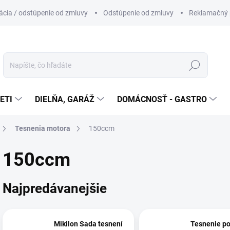
cia / odstúpenie od zmluvy
Odstúpenie od zmluvy
Reklamačný 
Hľadať
ETI
DIELŇA, GARÁŽ
DOMÁCNOSŤ - GASTRO
Tesnenia motora
150ccm
150ccm
Najpredávanejšie
Mikilon Sada tesnení
Tesnenie po