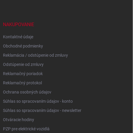
p
ä
t
i
NAKUPOVANIE
e
Kontaktné údaje
Obchodné podmienky
Reklamácia / odstúpenie od zmluvy
Odstúpenie od zmluvy
Reklamačný poriadok
Reklamačný protokol
Ochrana osobných údajov
Súhlas so spracovaním údajov - konto
Súhlas so spracovaním údajov - newsletter
Otváracie hodiny
PZP pre elektrické vozidlá