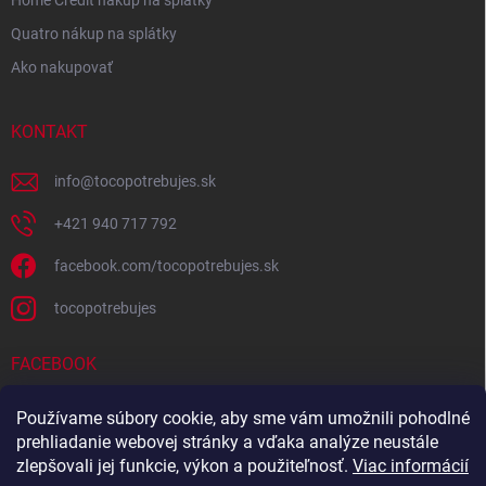
Home Credit nákup na splátky
Quatro nákup na splátky
Ako nakupovať
KONTAKT
info
@
tocopotrebujes.sk
+421 940 717 792
facebook.com/tocopotrebujes.sk
tocopotrebujes
FACEBOOK
Používame súbory cookie, aby sme vám umožnili pohodlné
prehliadanie webovej stránky a vďaka analýze neustále
zlepšovali jej funkcie, výkon a použiteľnosť.
Viac informácií